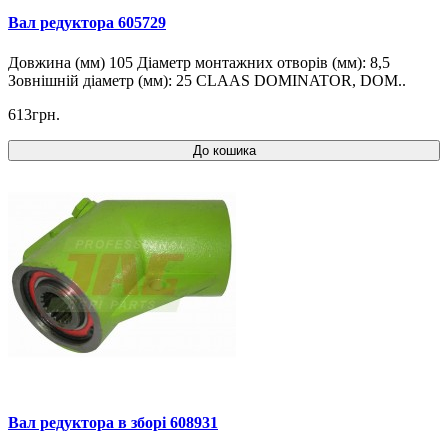
Вал редуктора 605729
Довжина (мм) 105 Діаметр монтажних отворів (мм): 8,5
Зовнішній діаметр (мм): 25 CLAAS DOMINATOR, DOM..
613грн.
До кошика
Вал редуктора в зборі 608931