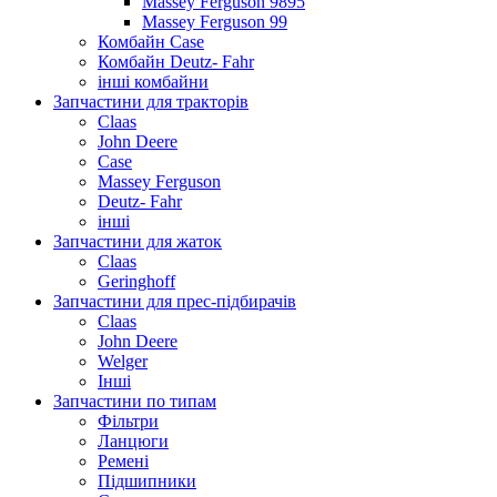
Massey Ferguson 9895
Massey Ferguson 99
Комбайн Case
Комбайн Deutz- Fahr
інші комбайни
Запчастини для тракторів
Claas
John Deere
Case
Massey Ferguson
Deutz- Fahr
інші
Запчастини для жаток
Claas
Geringhoff
Запчастини для прес-підбирачів
Claas
John Deere
Welger
Інші
Запчастини по типам
Фільтри
Ланцюги
Ремені
Підшипники