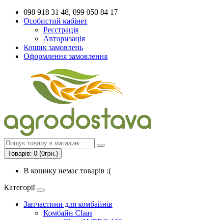
098 918 31 48, 099 050 84 17
Особистий кабінет
Реєстрація
Авторизація
Кошик замовлень
Оформлення замовлення
Товарів: 0 (0грн.)
В кошику немає товарів :(
Категорії
Запчастини для комбайнів
Комбайн Claas