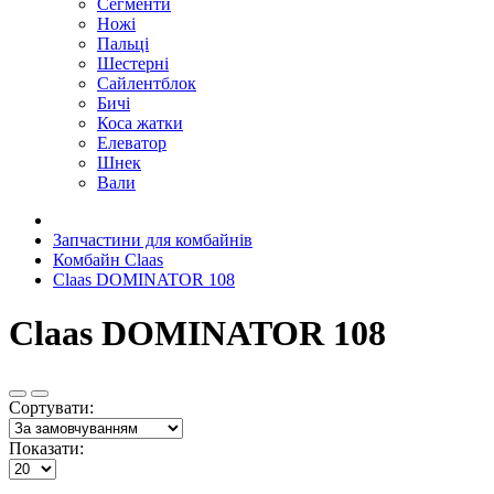
Сегменти
Ножі
Пальці
Шестерні
Сайлентблок
Бичі
Коса жатки
Елеватор
Шнек
Вали
Запчастини для комбайнів
Комбайн Claas
Claas DOMINATOR 108
Claas DOMINATOR 108
Сортувати:
Показати: