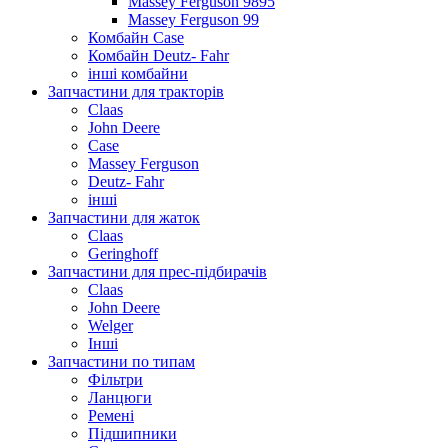
Massey Ferguson 9895
Massey Ferguson 99
Комбайн Case
Комбайн Deutz- Fahr
інші комбайни
Запчастини для тракторів
Claas
John Deere
Case
Massey Ferguson
Deutz- Fahr
інші
Запчастини для жаток
Claas
Geringhoff
Запчастини для прес-підбирачів
Claas
John Deere
Welger
Інші
Запчастини по типам
Фільтри
Ланцюги
Ремені
Підшипники