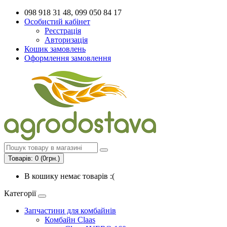
098 918 31 48, 099 050 84 17
Особистий кабінет
Реєстрація
Авторизація
Кошик замовлень
Оформлення замовлення
Товарів: 0 (0грн.)
В кошику немає товарів :(
Категорії
Запчастини для комбайнів
Комбайн Claas