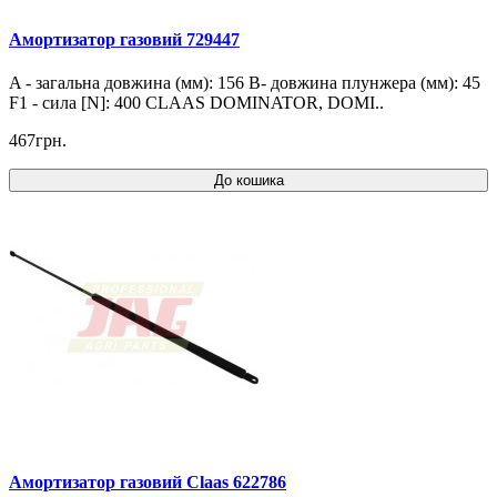
Амортизатор газовий 729447
A - загальна довжина (мм): 156 B- довжина плунжера (мм): 45
F1 - сила [N]: 400 CLAAS DOMINATOR, DOMI..
467грн.
До кошика
Амортизатор газовий Claas 622786