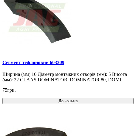
Cегмент тефлоновий 603309
Ширина (мм) 16 Діаметр монтажних отворів (мм): 5 Висота
(мм): 22 CLAAS DOMINATOR, DOMINATOR 80, DOMI..
75грн.
До кошика