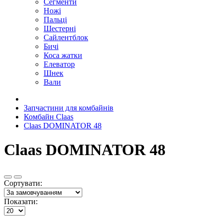
Сегменти
Ножі
Пальці
Шестерні
Сайлентблок
Бичі
Коса жатки
Елеватор
Шнек
Вали
Запчастини для комбайнів
Комбайн Claas
Claas DOMINATOR 48
Claas DOMINATOR 48
Сортувати:
Показати: