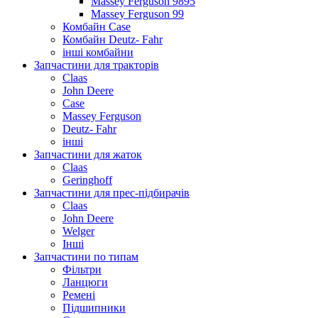
Massey Ferguson 9895
Massey Ferguson 99
Комбайн Case
Комбайн Deutz- Fahr
інші комбайни
Запчастини для тракторів
Claas
John Deere
Case
Massey Ferguson
Deutz- Fahr
інші
Запчастини для жаток
Claas
Geringhoff
Запчастини для прес-підбирачів
Claas
John Deere
Welger
Інші
Запчастини по типам
Фільтри
Ланцюги
Ремені
Підшипники