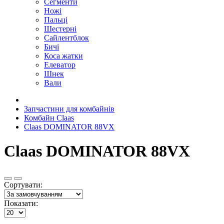
Сегменти
Ножі
Пальці
Шестерні
Сайлентблок
Бичі
Коса жатки
Елеватор
Шнек
Вали
Запчастини для комбайнів
Комбайн Claas
Claas DOMINATOR 88VX
Claas DOMINATOR 88VX
Сортувати:
Показати: