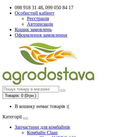
098 918 31 48, 099 050 84 17
Особистий кабінет
Реєстрація
Авторизація
Кошик замовлень
Оформлення замовлення
Товарів: 0 (0грн.)
В кошику немає товарів :(
Категорії
Запчастини для комбайнів
Комбайн Claas