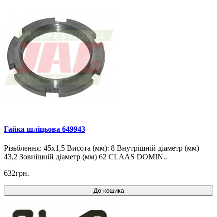
Гайка шліцьова 649943
Різьблення: 45x1,5 Висота (мм): 8 Внутрішній діаметр (мм)
43,2 Зовнішній діаметр (мм) 62 CLAAS DOMIN..
632грн.
До кошика