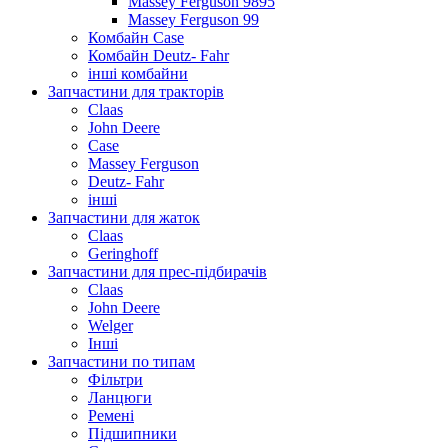
Massey Ferguson 9895
Massey Ferguson 99
Комбайн Case
Комбайн Deutz- Fahr
інші комбайни
Запчастини для тракторів
Claas
John Deere
Case
Massey Ferguson
Deutz- Fahr
інші
Запчастини для жаток
Claas
Geringhoff
Запчастини для прес-підбирачів
Claas
John Deere
Welger
Інші
Запчастини по типам
Фільтри
Ланцюги
Ремені
Підшипники