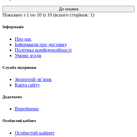
До кошика
Показано з 1 по 10 із 10 (всього сторінок: 1)
Інформація
Про нас
Інформація про доставку
Політика конфіденційності
Умови згоди
Служба підтримки
Зворотній зв’язок
Карта сайту
Додатково
Виробники
Особистий кабінет
Особистий кабінет