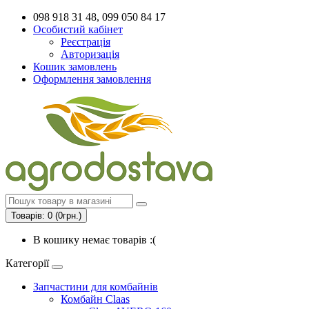
098 918 31 48, 099 050 84 17
Особистий кабінет
Реєстрація
Авторизація
Кошик замовлень
Оформлення замовлення
Товарів: 0 (0грн.)
В кошику немає товарів :(
Категорії
Запчастини для комбайнів
Комбайн Claas