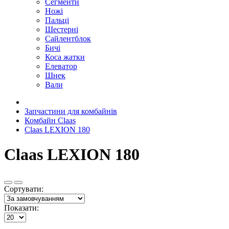
Сегменти
Ножі
Пальці
Шестерні
Сайлентблок
Бичі
Коса жатки
Елеватор
Шнек
Вали
Запчастини для комбайнів
Комбайн Claas
Claas LEXION 180
Claas LEXION 180
Сортувати:
Показати: