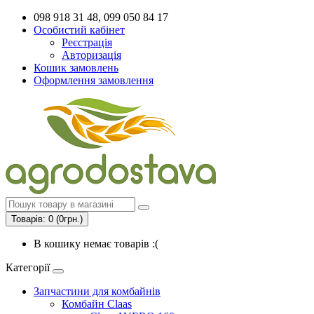
098 918 31 48, 099 050 84 17
Особистий кабінет
Реєстрація
Авторизація
Кошик замовлень
Оформлення замовлення
Товарів: 0 (0грн.)
В кошику немає товарів :(
Категорії
Запчастини для комбайнів
Комбайн Claas