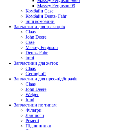
Massey Ferguson 9895
Massey Ferguson 99
Комбайн Case
Комбайн Deutz- Fahr
інші комбайни
Запчастини для тракторів
Claas
John Deere
Case
Massey Ferguson
Deutz- Fahr
інші
Запчастини для жаток
Claas
Geringhoff
Запчастини для прес-підбирачів
Claas
John Deere
Welger
Інші
Запчастини по типам
Фільтри
Ланцюги
Ремені
Підшипники