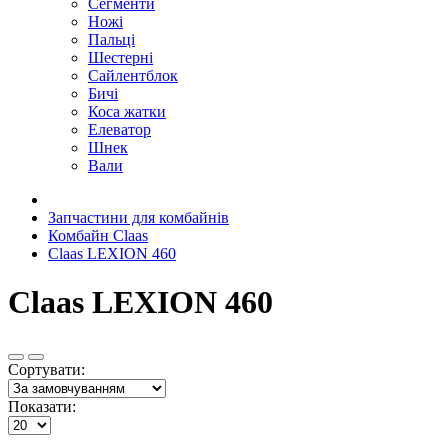
Сегменти
Ножі
Пальці
Шестерні
Сайлентблок
Бичі
Коса жатки
Елеватор
Шнек
Вали
Запчастини для комбайнів
Комбайн Claas
Claas LEXION 460
Claas LEXION 460
Сортувати:
Показати: