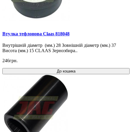
Втулка тефлонова Claas 818048
Внутрішній діаметр (мм.) 28 Зовнішній діаметр (мм.) 37
Висота (мм.) 15 CLAAS Зернозбира..
246грн.
До кошика