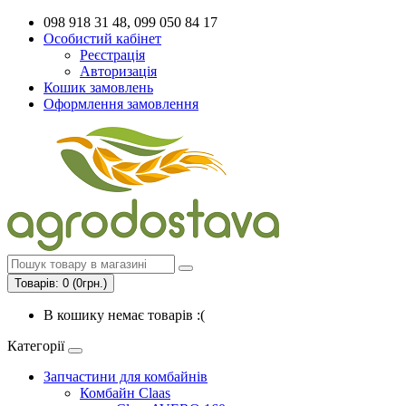
098 918 31 48, 099 050 84 17
Особистий кабінет
Реєстрація
Авторизація
Кошик замовлень
Оформлення замовлення
Товарів: 0 (0грн.)
В кошику немає товарів :(
Категорії
Запчастини для комбайнів
Комбайн Claas