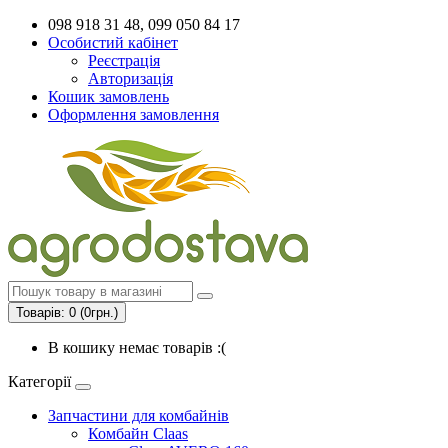
098 918 31 48, 099 050 84 17
Особистий кабінет
Реєстрація
Авторизація
Кошик замовлень
Оформлення замовлення
Товарів: 0 (0грн.)
В кошику немає товарів :(
Категорії
Запчастини для комбайнів
Комбайн Claas