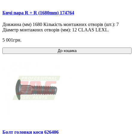
Бичі пара R + R (1680mm) 174764
Довжина (мм) 1680 Кількість монтажних отворів (шт.): 7
Діаметр монтажних отворів (мм): 12 CLAAS LEXI..
5 001грн.
До кошика
Болт головки коси 626406