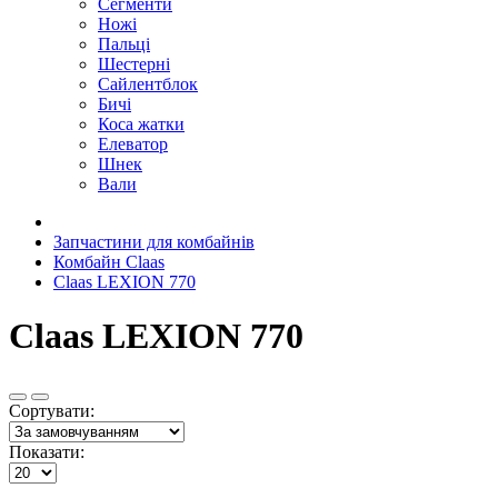
Сегменти
Ножі
Пальці
Шестерні
Сайлентблок
Бичі
Коса жатки
Елеватор
Шнек
Вали
Запчастини для комбайнів
Комбайн Claas
Claas LEXION 770
Claas LEXION 770
Сортувати:
Показати: