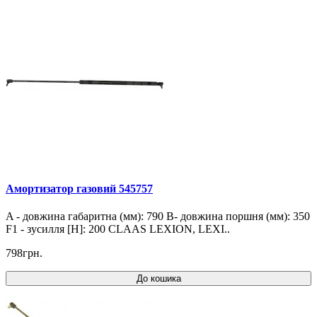
Амортизатор газовий 545757
A - довжина габаритна (мм): 790 B- довжина поршня (мм): 350
F1 - зусилля [Н]: 200 CLAAS LEXION, LEXI..
798грн.
До кошика