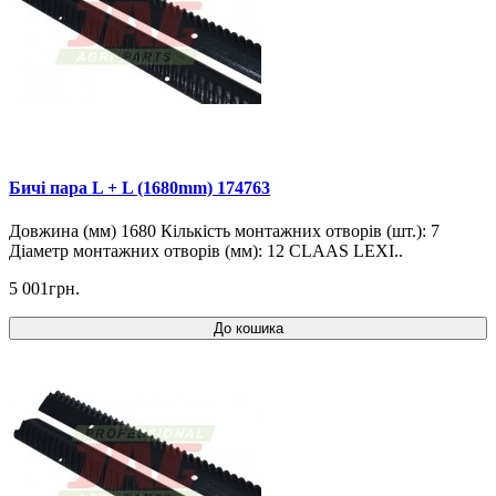
Бичі пара L + L (1680mm) 174763
Довжина (мм) 1680 Кількість монтажних отворів (шт.): 7
Діаметр монтажних отворів (мм): 12 CLAAS LEXI..
5 001грн.
До кошика