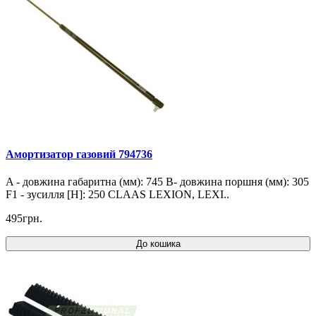
Амортизатор газовий 794736
A - довжина габаритна (мм): 745 B- довжина поршня (мм): 305
F1 - зусилля [Н]: 250 CLAAS LEXION, LEXI..
495грн.
До кошика