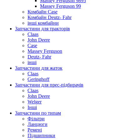
Massey Ferguson 9895
Massey Ferguson 99
Комбайн Case
Комбайн Deutz- Fahr
інші комбайни
Запчастини для тракторів
Claas
John Deere
Case
Massey Ferguson
Deutz- Fahr
інші
Запчастини для жаток
Claas
Geringhoff
Запчастини для прес-підбирачів
Claas
John Deere
Welger
Інші
Запчастини по типам
Фільтри
Ланцюги
Ремені
Підшипники