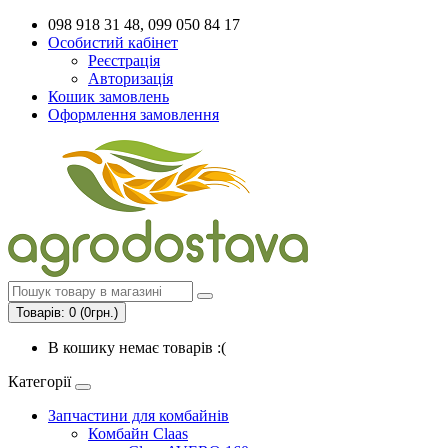
098 918 31 48, 099 050 84 17
Особистий кабінет
Реєстрація
Авторизація
Кошик замовлень
Оформлення замовлення
Товарів: 0 (0грн.)
В кошику немає товарів :(
Категорії
Запчастини для комбайнів
Комбайн Claas