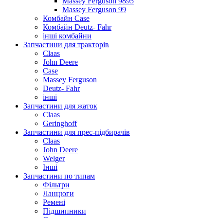
Massey Ferguson 9895
Massey Ferguson 99
Комбайн Case
Комбайн Deutz- Fahr
інші комбайни
Запчастини для тракторів
Claas
John Deere
Case
Massey Ferguson
Deutz- Fahr
інші
Запчастини для жаток
Claas
Geringhoff
Запчастини для прес-підбирачів
Claas
John Deere
Welger
Інші
Запчастини по типам
Фільтри
Ланцюги
Ремені
Підшипники