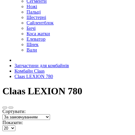
Сегменти
Ножі
Пальці
Шестерні
Сайлентблок
Бичі
Коса жатки
Елеватор
Шнек
Вали
Запчастини для комбайнів
Комбайн Claas
Claas LEXION 780
Claas LEXION 780
Сортувати:
Показати: