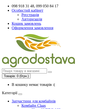
098 918 31 48, 099 050 84 17
Особистий кабінет
Реєстрація
Авторизація
Кошик замовлень
Оформлення замовлення
Товарів: 0 (0грн.)
В кошику немає товарів :(
Категорії
Запчастини для комбайнів
Комбайн Claas