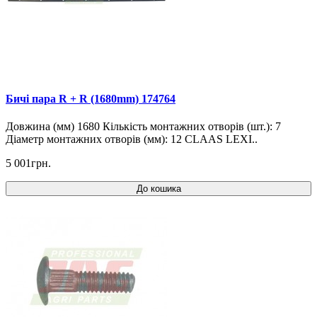
Бичі пара R + R (1680mm) 174764
Довжина (мм) 1680 Кількість монтажних отворів (шт.): 7
Діаметр монтажних отворів (мм): 12 CLAAS LEXI..
5 001грн.
До кошика