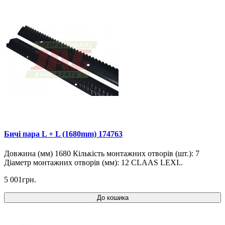
Бичі пара L + L (1680mm) 174763
Довжина (мм) 1680 Кількість монтажних отворів (шт.): 7
Діаметр монтажних отворів (мм): 12 CLAAS LEXI..
5 001грн.
До кошика