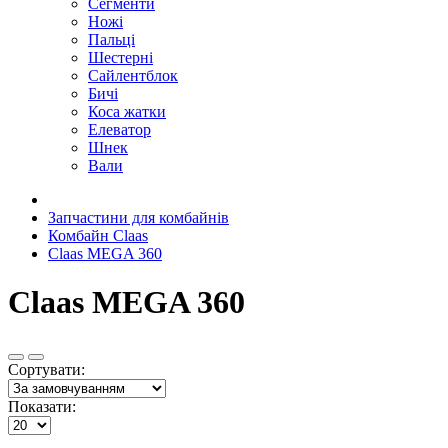
Сегменти
Ножі
Пальці
Шестерні
Сайлентблок
Бичі
Коса жатки
Елеватор
Шнек
Вали
Запчастини для комбайнів
Комбайн Claas
Claas MEGA 360
Claas MEGA 360
Сортувати:
Показати: