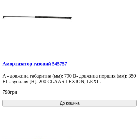
Амортизатор газовий 545757
A - довжина габаритна (мм): 790 B- довжина поршня (мм): 350
F1 - зусилля [Н]: 200 CLAAS LEXION, LEXI..
798грн.
До кошика