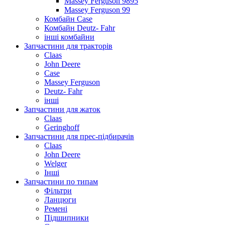
Massey Ferguson 9895
Massey Ferguson 99
Комбайн Case
Комбайн Deutz- Fahr
інші комбайни
Запчастини для тракторів
Claas
John Deere
Case
Massey Ferguson
Deutz- Fahr
інші
Запчастини для жаток
Claas
Geringhoff
Запчастини для прес-підбирачів
Claas
John Deere
Welger
Інші
Запчастини по типам
Фільтри
Ланцюги
Ремені
Підшипники