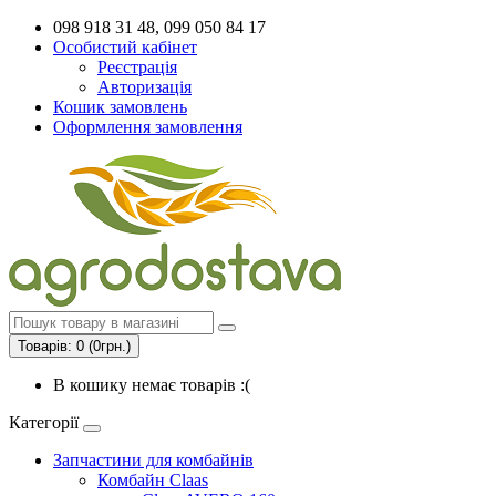
098 918 31 48, 099 050 84 17
Особистий кабінет
Реєстрація
Авторизація
Кошик замовлень
Оформлення замовлення
Товарів: 0 (0грн.)
В кошику немає товарів :(
Категорії
Запчастини для комбайнів
Комбайн Claas