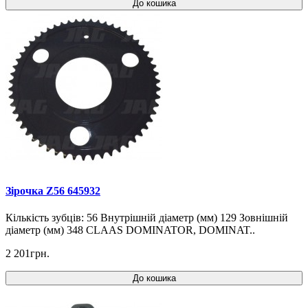
До кошика
Зірочка Z56 645932
Кількість зубців: 56 Внутрішній діаметр (мм) 129 Зовнішній
діаметр (мм) 348 CLAAS DOMINATOR, DOMINAT..
2 201грн.
До кошика