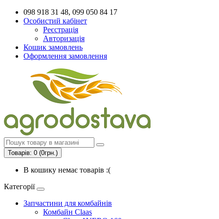
098 918 31 48, 099 050 84 17
Особистий кабінет
Реєстрація
Авторизація
Кошик замовлень
Оформлення замовлення
Товарів: 0 (0грн.)
В кошику немає товарів :(
Категорії
Запчастини для комбайнів
Комбайн Claas