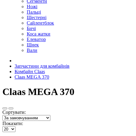
Сегменти
Ножі
Пальці
Шестерні
Сайлентблок
Бичі
Коса жатки
Елеватор
Шнек
Вали
Запчастини для комбайнів
Комбайн Claas
Claas MEGA 370
Claas MEGA 370
Сортувати:
Показати: