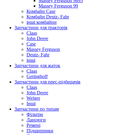
Massey Ferguson 9895
Massey Ferguson 99
Комбайн Case
Комбайн Deutz- Fahr
інші комбайни
Запчастини для тракторів
Claas
John Deere
Case
Massey Ferguson
Deutz- Fahr
інші
Запчастини для жаток
Claas
Geringhoff
Запчастини для прес-підбирачів
Claas
John Deere
Welger
Інші
Запчастини по типам
Фільтри
Ланцюги
Ремені
Підшипники