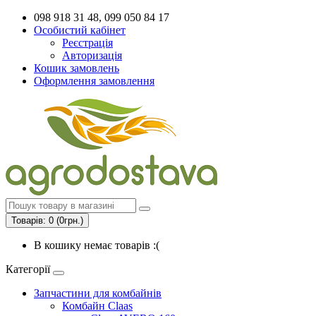
098 918 31 48, 099 050 84 17
Особистий кабінет
Реєстрація
Авторизація
Кошик замовлень
Оформлення замовлення
Товарів: 0 (0грн.)
В кошику немає товарів :(
Категорії
Запчастини для комбайнів
Комбайн Claas