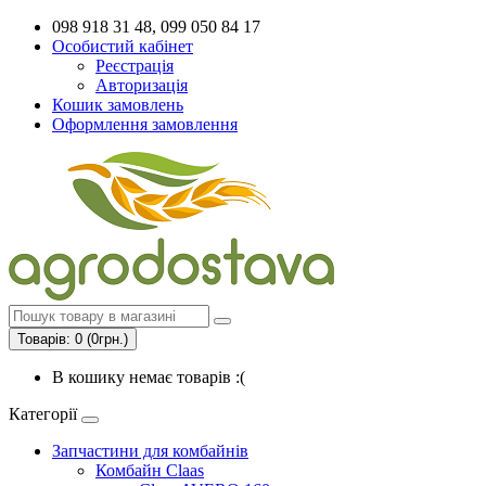
098 918 31 48, 099 050 84 17
Особистий кабінет
Реєстрація
Авторизація
Кошик замовлень
Оформлення замовлення
Товарів: 0 (0грн.)
В кошику немає товарів :(
Категорії
Запчастини для комбайнів
Комбайн Claas