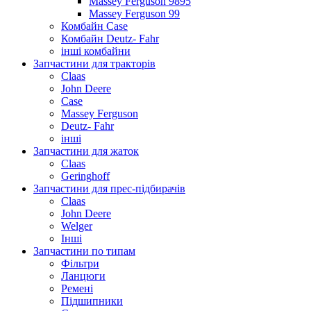
Massey Ferguson 9895
Massey Ferguson 99
Комбайн Case
Комбайн Deutz- Fahr
інші комбайни
Запчастини для тракторів
Claas
John Deere
Case
Massey Ferguson
Deutz- Fahr
інші
Запчастини для жаток
Claas
Geringhoff
Запчастини для прес-підбирачів
Claas
John Deere
Welger
Інші
Запчастини по типам
Фільтри
Ланцюги
Ремені
Підшипники