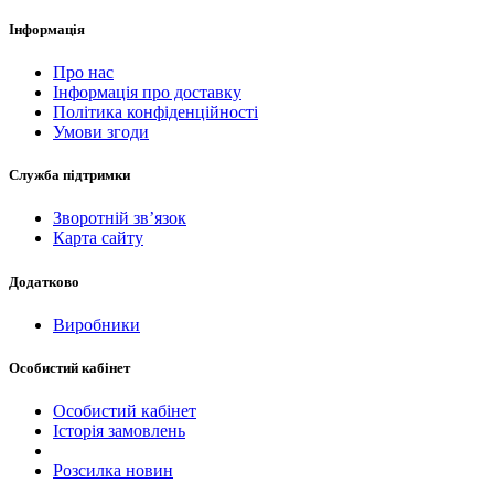
Інформація
Про нас
Інформація про доставку
Політика конфіденційності
Умови згоди
Служба підтримки
Зворотній зв’язок
Карта сайту
Додатково
Виробники
Особистий кабінет
Особистий кабінет
Історія замовлень
Розсилка новин