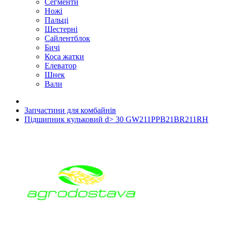
Сегменти
Ножі
Пальці
Шестерні
Сайлентблок
Бичі
Коса жатки
Елеватор
Шнек
Вали
Запчастини для комбайнів
Підшипник кульковий d> 30 GW211PPB21BR211RH