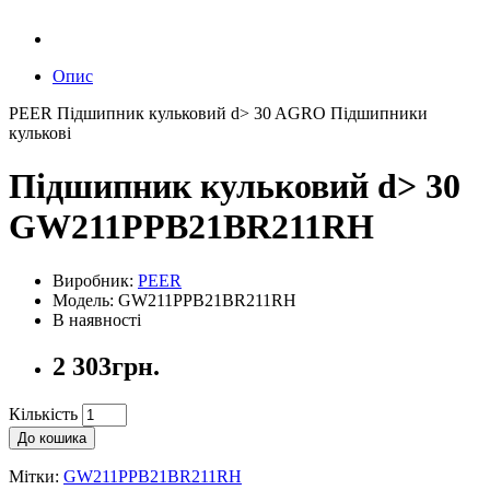
Опис
PEER Підшипник кульковий d> 30 AGRO Підшипники
кулькові
Підшипник кульковий d> 30
GW211PPB21BR211RH
Виробник:
PEER
Модель: GW211PPB21BR211RH
В наявності
2 303грн.
Кількість
До кошика
Мітки:
GW211PPB21BR211RH