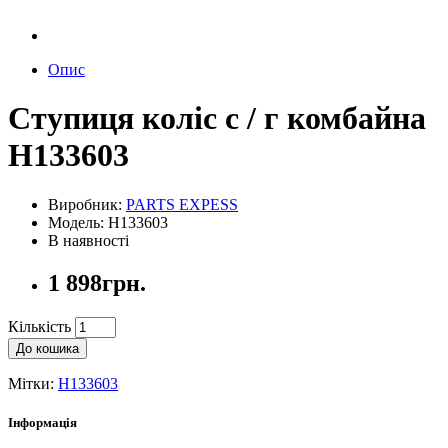
Опис
Ступиця коліс с / г комбайна
H133603
Виробник:
PARTS EXPESS
Модель: H133603
В наявності
1 898грн.
Кількість
До кошика
Мітки:
H133603
Інформація