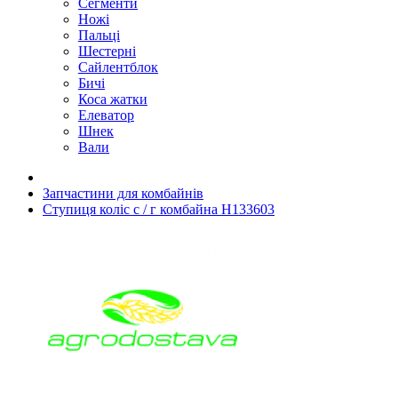
Сегменти
Ножі
Пальці
Шестерні
Сайлентблок
Бичі
Коса жатки
Елеватор
Шнек
Вали
Запчастини для комбайнів
Ступиця коліс с / г комбайна H133603