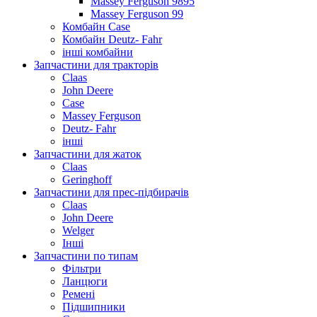
Massey Ferguson 9895
Massey Ferguson 99
Комбайн Case
Комбайн Deutz- Fahr
інші комбайни
Запчастини для тракторів
Claas
John Deere
Case
Massey Ferguson
Deutz- Fahr
інші
Запчастини для жаток
Claas
Geringhoff
Запчастини для прес-підбирачів
Claas
John Deere
Welger
Інші
Запчастини по типам
Фільтри
Ланцюги
Ремені
Підшипники