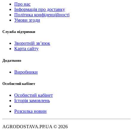
Про нас
Інформація про доставку
Політика конфіденційності
Умови згоди
Служба підтримки
Зворотній зв’язок
Карта сайту
Додатково
Виробники
Особистий кабінет
Особистий кабінет
Історія замовлень
Розсилка новин
AGRODOSTAVA.PP.UA © 2026