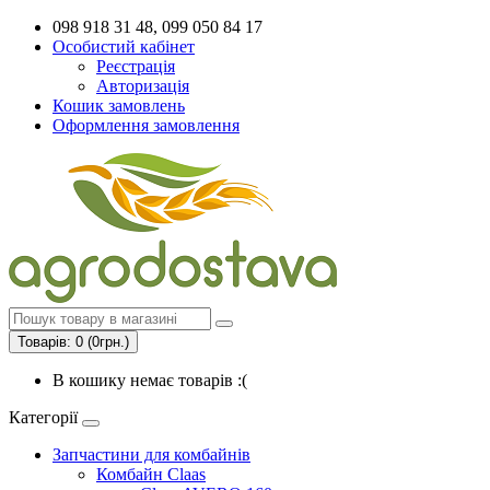
098 918 31 48, 099 050 84 17
Особистий кабінет
Реєстрація
Авторизація
Кошик замовлень
Оформлення замовлення
Товарів: 0 (0грн.)
В кошику немає товарів :(
Категорії
Запчастини для комбайнів
Комбайн Claas