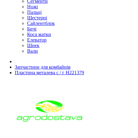
Сегменти
Ножі
Пальці
Шестерні
Сайлентблок
Бичі
Коса жатки
Елеватор
Шнек
Вали
Запчастини для комбайнів
Пластина металева с / г H221379