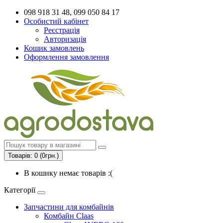
098 918 31 48, 099 050 84 17
Особистий кабінет
Реєстрація
Авторизація
Кошик замовлень
Оформлення замовлення
Товарів: 0 (0грн.)
В кошику немає товарів :(
Категорії
Запчастини для комбайнів
Комбайн Claas