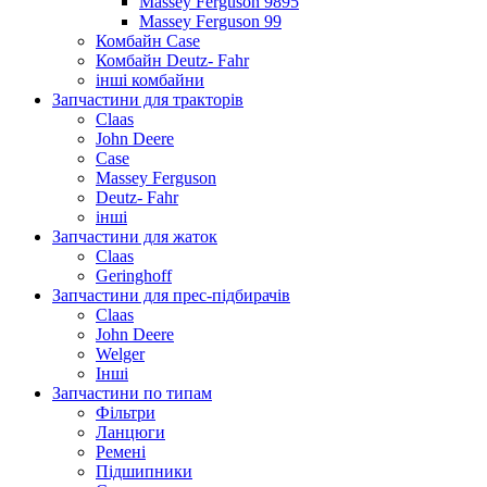
Massey Ferguson 9895
Massey Ferguson 99
Комбайн Case
Комбайн Deutz- Fahr
інші комбайни
Запчастини для тракторів
Claas
John Deere
Case
Massey Ferguson
Deutz- Fahr
інші
Запчастини для жаток
Claas
Geringhoff
Запчастини для прес-підбирачів
Claas
John Deere
Welger
Інші
Запчастини по типам
Фільтри
Ланцюги
Ремені
Підшипники