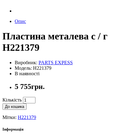
Опис
Пластина металева с / г
H221379
Виробник:
PARTS EXPESS
Модель: H221379
В наявності
5 755грн.
Кількість
До кошика
Мітки:
H221379
Інформація