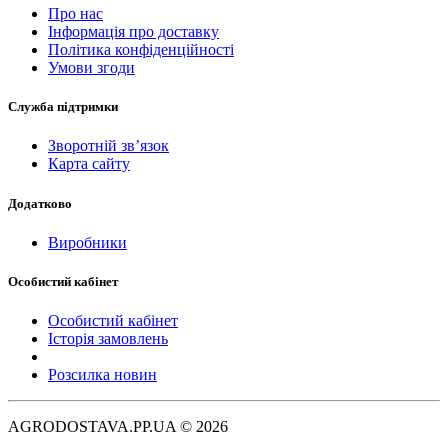
Про нас
Інформація про доставку
Політика конфіденційності
Умови згоди
Служба підтримки
Зворотній зв’язок
Карта сайту
Додатково
Виробники
Особистий кабінет
Особистий кабінет
Історія замовлень
Розсилка новин
AGRODOSTAVA.PP.UA © 2026