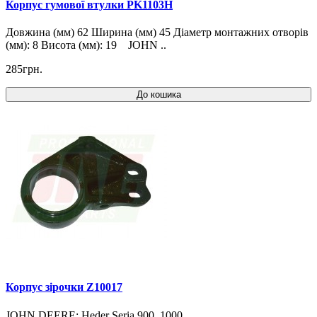
Корпус гумової втулки PK1103H
Довжина (мм) 62 Ширина (мм) 45 Діаметр монтажних отворів
(мм): 8 Висота (мм): 19 JOHN ..
285грн.
До кошика
Корпус зірочки Z10017
JOHN DEERE: Heder Seria 900, 1000..