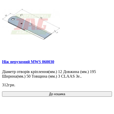
Ніж нерухомий MWS 060030
Діаметр отворів кріплення(мм.) 12 Довжина (мм.) 195
Ширина(мм.) 50 Товщина (мм.) 3 CLAAS Зе..
312грн.
До кошика