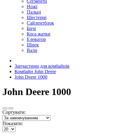
Сегменти
Ножі
Пальці
Шестерні
Сайлентблок
Бичі
Коса жатки
Елеватор
Шнек
Вали
Запчастини для комбайнів
Комбайн John Deere
John Deere 1000
John Deere 1000
Сортувати:
Показати: