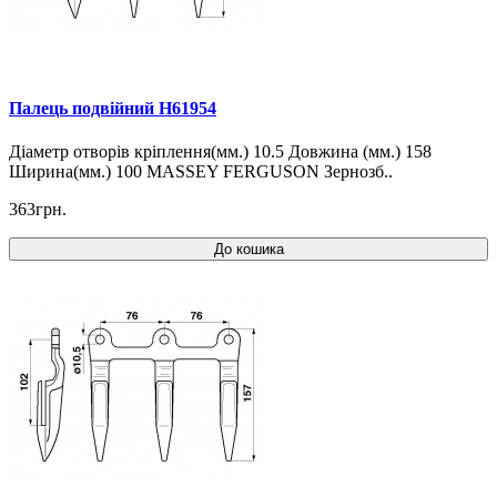
Палець подвійний H61954
Діаметр отворів кріплення(мм.) 10.5 Довжина (мм.) 158
Ширина(мм.) 100 MASSEY FERGUSON Зернозб..
363грн.
До кошика