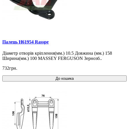
Палець H61954 Rasspe
Діаметр отворів кріплення(мм.) 10.5 Довжина (мм.) 158
Ширина(мм.) 100 MASSEY FERGUSON Зернозб..
732грн.
До кошика