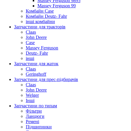
Massey Ferguson 9895
Massey Ferguson 99
Комбайн Case
Комбайн Deutz- Fahr
інші комбайни
Запчастини для тракторів
Claas
John Deere
Case
Massey Ferguson
Deutz- Fahr
інші
Запчастини для жаток
Claas
Geringhoff
Запчастини для прес-підбирачів
Claas
John Deere
Welger
Інші
Запчастини по типам
Фільтри
Ланцюги
Ремені
Підшипники