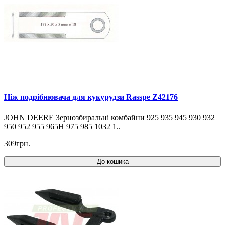
Ніж подрібнювача для кукурудзи Rasspe Z42176
JOHN DEERE Зернозбиральні комбайни 925 935 945 930 932
950 952 955 965H 975 985 1032 1..
309грн.
До кошика