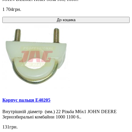
1 704грн.
До кошика
Корпус пальця E40205
Внутрішній діаметр (мм.) 22 Різьба M6x1 JOHN DEERE
Зернозбиральні комбайни 1000 1100 6..
131грн.