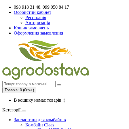
098 918 31 48, 099 050 84 17
Особистий кабінет
Реєстрація
Авторизація
Кошик замовлень
Оформлення замовлення
Товарів: 0 (0грн.)
В кошику немає товарів :(
Категорії
Запчастини для комбайнів
Комбайн Claas