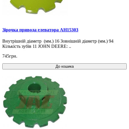
Зірочка привода елеватора AH15303
Внутрішній діаметр (мм.) 16 Зовнішній діаметр (мм.) 94
Кількість зубів 11 JOHN DEERE: ..
745грн.
До кошика