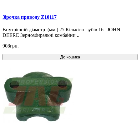
Зірочка приводу Z10117
Внутрішній діаметр (мм.) 25 Кількість зубів 16 JOHN
DEERE Зернозбиральні комбайни ..
908грн.
До кошика