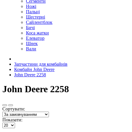
Сегменти
Ножі
Пальці
Шестерні
Сайлентблок
Бичі
Коса жатки
Елеватор
Шнек
Вали
Запчастини для комбайнів
Комбайн John Deere
John Deere 2258
John Deere 2258
Сортувати:
Показати: