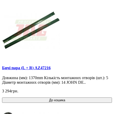
Бичі пара (L + R) AZ47216
Довжина (мм): 1370mm Кількість монтажних отворів (шт.): 5
Діаметр монтажних отворів (мм): 14 JOHN DE..
3 294грн.
До кошика