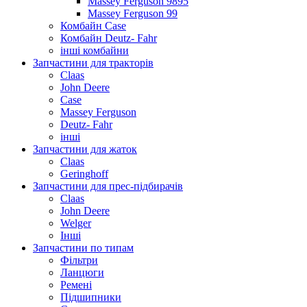
Massey Ferguson 9895
Massey Ferguson 99
Комбайн Case
Комбайн Deutz- Fahr
інші комбайни
Запчастини для тракторів
Claas
John Deere
Case
Massey Ferguson
Deutz- Fahr
інші
Запчастини для жаток
Claas
Geringhoff
Запчастини для прес-підбирачів
Claas
John Deere
Welger
Інші
Запчастини по типам
Фільтри
Ланцюги
Ремені
Підшипники