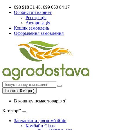
098 918 31 48, 099 050 84 17
Особистий кабінет
Реєстрація
Авторизація
Кошик замовлень
Оформлення замовлення
Товарів: 0 (0грн.)
В кошику немає товарів :(
Категорії
Запчастини для комбайнів
Комбайн Claas