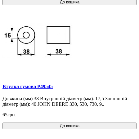
До кошика
Втулка гумова P49545
Довжина (мм) 38 Внутрішній діаметр (мм): 17,5 Зовнішній
діаметр (мм): 40 JOHN DEERE 330, 530, 730, 9..
65грн.
До кошика