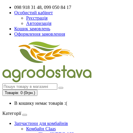
098 918 31 48, 099 050 84 17
Особистий кабінет
Реєстрація
Авторизація
Кошик замовлень
Оформлення замовлення
Товарів: 0 (0грн.)
В кошику немає товарів :(
Категорії
Запчастини для комбайнів
Комбайн Claas