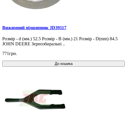
Вижимний підшипник JD39117
Розмір - d (мм.) 52.5 Розмір - B (мм.) 21 Розмір - D(mm) 84.5
JOHN DEERE Зернозбиральні ..
771грн.
До кошика