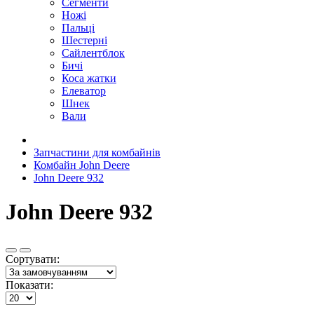
Сегменти
Ножі
Пальці
Шестерні
Сайлентблок
Бичі
Коса жатки
Елеватор
Шнек
Вали
Запчастини для комбайнів
Комбайн John Deere
John Deere 932
John Deere 932
Сортувати:
Показати: