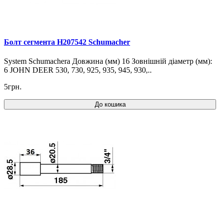
Болт сегмента H207542 Schumacher
System Schumachera Довжина (мм) 16 Зовнішній діаметр (мм):
6 JOHN DEER 530, 730, 925, 935, 945, 930,..
5грн.
До кошика