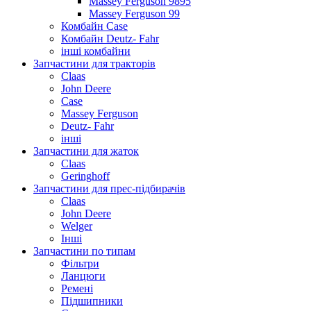
Massey Ferguson 9895
Massey Ferguson 99
Комбайн Case
Комбайн Deutz- Fahr
інші комбайни
Запчастини для тракторів
Claas
John Deere
Case
Massey Ferguson
Deutz- Fahr
інші
Запчастини для жаток
Claas
Geringhoff
Запчастини для прес-підбирачів
Claas
John Deere
Welger
Інші
Запчастини по типам
Фільтри
Ланцюги
Ремені
Підшипники