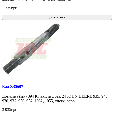
1 335грн.
До кошика
Вал Z35607
Довжина (мм) 394 Кількість фрез: 24 JOHN DEERE 935, 945,
930, 932, 950, 952, 1032, 1055, тисячі соро..
3 935грн.