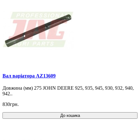
Вал варіатора AZ13609
Довжина (мм) 275 JOHN DEERE 925, 935, 945, 930, 932, 940,
942..
830грн.
До кошика