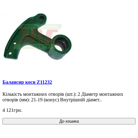
Балансир коси Z11232
Кількість монтажних отворів (шт.): 2 Діаметр монтажних
отворів (мм): 21-19 (конус) Внутрішній діамет..
4 121грн.
До кошика