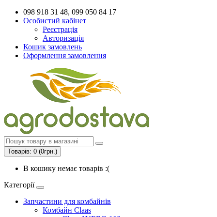
098 918 31 48, 099 050 84 17
Особистий кабінет
Реєстрація
Авторизація
Кошик замовлень
Оформлення замовлення
Товарів: 0 (0грн.)
В кошику немає товарів :(
Категорії
Запчастини для комбайнів
Комбайн Claas