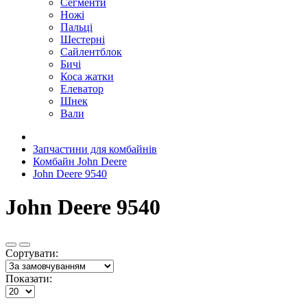
Сегменти
Ножі
Пальці
Шестерні
Сайлентблок
Бичі
Коса жатки
Елеватор
Шнек
Вали
Запчастини для комбайнів
Комбайн John Deere
John Deere 9540
John Deere 9540
Сортувати:
Показати: