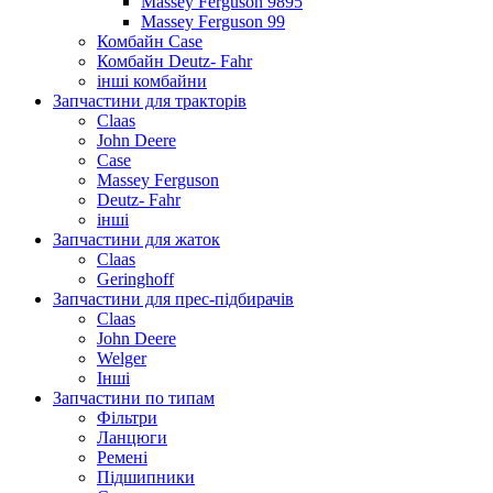
Massey Ferguson 9895
Massey Ferguson 99
Комбайн Case
Комбайн Deutz- Fahr
інші комбайни
Запчастини для тракторів
Claas
John Deere
Case
Massey Ferguson
Deutz- Fahr
інші
Запчастини для жаток
Claas
Geringhoff
Запчастини для прес-підбирачів
Claas
John Deere
Welger
Інші
Запчастини по типам
Фільтри
Ланцюги
Ремені
Підшипники