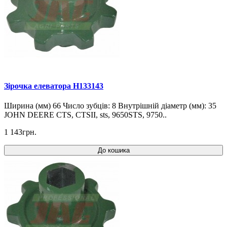
Зірочка елеватора H133143
Ширина (мм) 66 Число зубців: 8 Внутрішній діаметр (мм): 35
JOHN DEERE CTS, CTSII, sts, 9650STS, 9750..
1 143грн.
До кошика