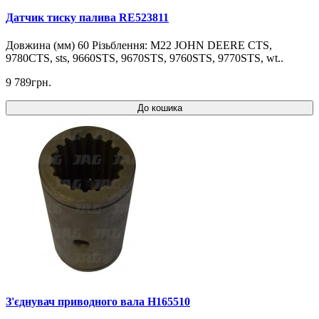
Датчик тиску палива RE523811
Довжина (мм) 60 Різьблення: M22 JOHN DEERE CTS,
9780CTS, sts, 9660STS, 9670STS, 9760STS, 9770STS, wt..
9 789грн.
До кошика
З'єднувач приводного вала H165510