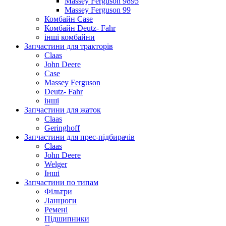
Massey Ferguson 9895
Massey Ferguson 99
Комбайн Case
Комбайн Deutz- Fahr
інші комбайни
Запчастини для тракторів
Claas
John Deere
Case
Massey Ferguson
Deutz- Fahr
інші
Запчастини для жаток
Claas
Geringhoff
Запчастини для прес-підбирачів
Claas
John Deere
Welger
Інші
Запчастини по типам
Фільтри
Ланцюги
Ремені
Підшипники