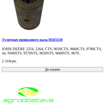
З'єднувач приводного вала H165510
JOHN DEERE 2254, 2264, CTS, 9650CTS, 9660CTS, 9780CTS,
sts, 9560STS, 9570STS, 9650STS, 9660STS, 9670..
2 316грн.
До кошика