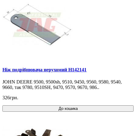
Ніж подрібнювача нерухомий H142141
JOHN DEERE 9500, 9500sh, 9510, 9450, 9560, 9580, 9540,
9660, так 9780, 9510SH, 9470, 9570, 9670, 986..
326грн.
До кошика