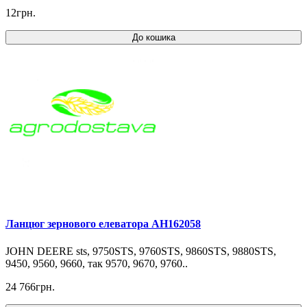
12грн.
До кошика
Ланцюг зернового елеватора AH162058
JOHN DEERE sts, 9750STS, 9760STS, 9860STS, 9880STS,
9450, 9560, 9660, так 9570, 9670, 9760..
24 766грн.