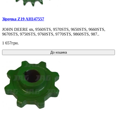
Зірочка Z19 AH147557
JOHN DEERE sts, 9560STS, 9570STS, 9650STS, 9660STS,
9670STS, 9750STS, 9760STS, 9770STS, 9860STS, 987..
1 657грн.
До кошика