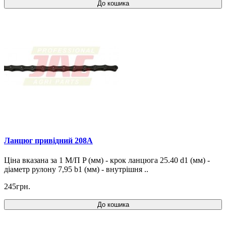
До кошика
Ланцюг привідний 208A
Ціна вказана за 1 М/П P (мм) - крок ланцюга 25.40 d1 (мм) -
діаметр рулону 7,95 b1 (мм) - внутрішня ..
245грн.
До кошика