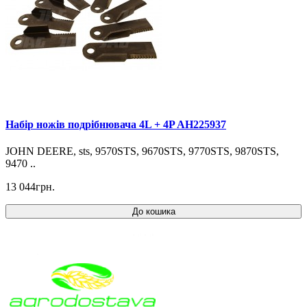
Набір ножів подрібнювача 4L + 4P AH225937
JOHN DEERE, sts, 9570STS, 9670STS, 9770STS, 9870STS,
9470 ..
13 044грн.
До кошика