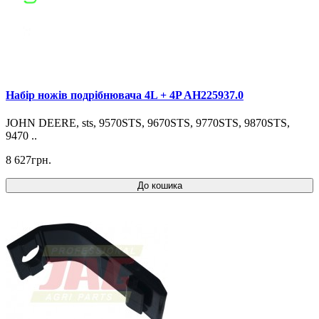
Набір ножів подрібнювача 4L + 4P AH225937.0
JOHN DEERE, sts, 9570STS, 9670STS, 9770STS, 9870STS,
9470 ..
8 627грн.
До кошика