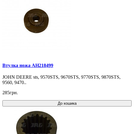
Втулка ножа AH218499
JOHN DEERE sts, 9570STS, 9670STS, 9770STS, 9870STS,
9560, 9470..
285грн.
До кошика