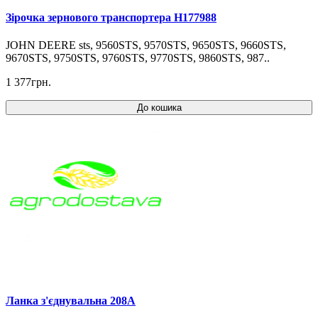
Зірочка зернового транспортера H177988
JOHN DEERE sts, 9560STS, 9570STS, 9650STS, 9660STS,
9670STS, 9750STS, 9760STS, 9770STS, 9860STS, 987..
1 377грн.
До кошика
Ланка з'єднувальна 208A