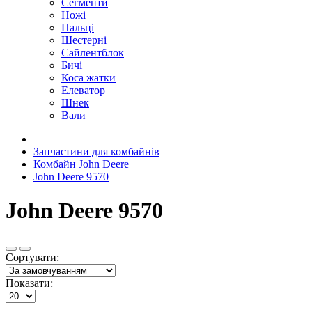
Сегменти
Ножі
Пальці
Шестерні
Сайлентблок
Бичі
Коса жатки
Елеватор
Шнек
Вали
Запчастини для комбайнів
Комбайн John Deere
John Deere 9570
John Deere 9570
Сортувати:
Показати: