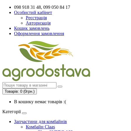
098 918 31 48, 099 050 84 17
Особистий кабінет
Реєстрація
Авторизація
Кошик замовлень
Оформлення замовлення
Товарів: 0 (0грн.)
В кошику немає товарів :(
Категорії
Запчастини для комбайнів
Комбайн Claas