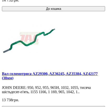
14 752грн.
До кошика
Вал соломотряса AZ29300, AZ36245, AZ35384, AZ42177
(38мм)
JOHN DEERE: 950, 952, 955, 965H, 1032, 1055, тисяча
шістьдесят-п'ять, 1155 1166, 1 169, 965, 1042, 1..
13 738грн.