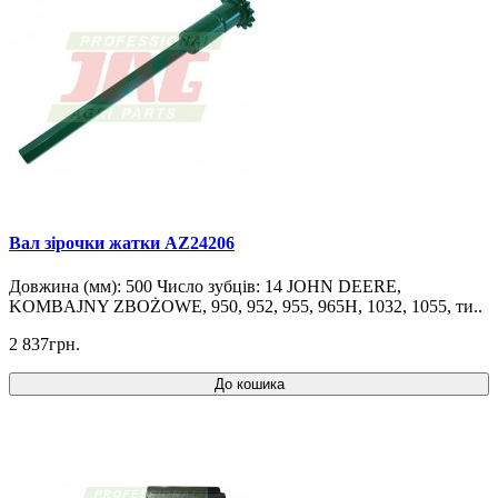
Вал зірочки жатки AZ24206
Довжина (мм): 500 Число зубців: 14 JOHN DEERE,
KOMBAJNY ZBOŻOWE, 950, 952, 955, 965H, 1032, 1055, ти..
2 837грн.
До кошика