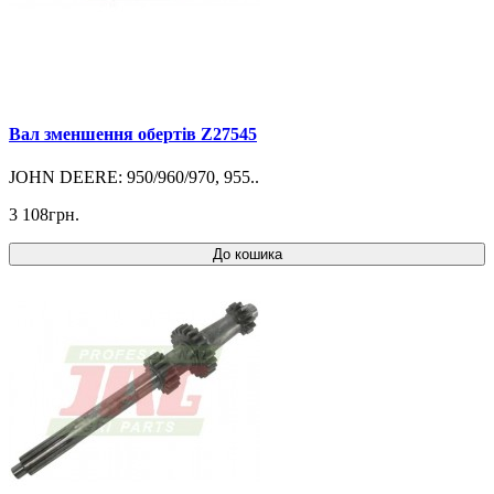
Вал зменшення обертів Z27545
JOHN DEERE: 950/960/970, 955..
3 108грн.
До кошика