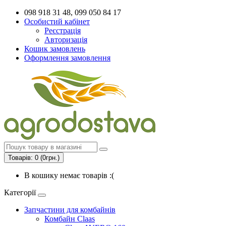
098 918 31 48, 099 050 84 17
Особистий кабінет
Реєстрація
Авторизація
Кошик замовлень
Оформлення замовлення
Товарів: 0 (0грн.)
В кошику немає товарів :(
Категорії
Запчастини для комбайнів
Комбайн Claas