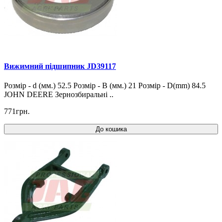
Вижимний підшипник JD39117
Розмір - d (мм.) 52.5 Розмір - B (мм.) 21 Розмір - D(mm) 84.5
JOHN DEERE Зернозбиральні ..
771грн.
До кошика