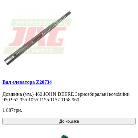
Вал елеватора Z20734
Довжина (мм.) 460 JOHN DEERE Зернозбиральні комбайни
950 952 955 1055 1155 1157 1158 960 ..
1 887грн.
До кошика