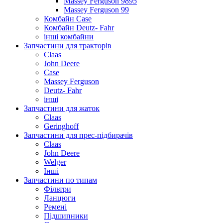
Massey Ferguson 9895
Massey Ferguson 99
Комбайн Case
Комбайн Deutz- Fahr
інші комбайни
Запчастини для тракторів
Claas
John Deere
Case
Massey Ferguson
Deutz- Fahr
інші
Запчастини для жаток
Claas
Geringhoff
Запчастини для прес-підбирачів
Claas
John Deere
Welger
Інші
Запчастини по типам
Фільтри
Ланцюги
Ремені
Підшипники