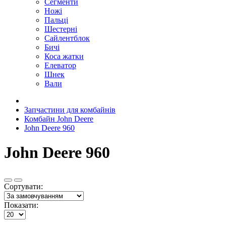
Сегменти
Ножі
Пальці
Шестерні
Сайлентблок
Бичі
Коса жатки
Елеватор
Шнек
Вали
Запчастини для комбайнів
Комбайн John Deere
John Deere 960
John Deere 960
Сортувати:
Показати: