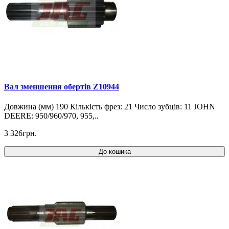
Вал зменшення обертів Z10944
Довжина (мм) 190 Кількість фрез: 21 Число зубців: 11 JOHN
DEERE: 950/960/970, 955,..
3 326грн.
До кошика