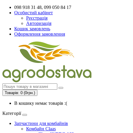
098 918 31 48, 099 050 84 17
Особистий кабінет
Реєстрація
Авторизація
Кошик замовлень
Оформлення замовлення
Товарів: 0 (0грн.)
В кошику немає товарів :(
Категорії
Запчастини для комбайнів
Комбайн Claas