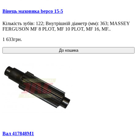
Вінець маховика bepco 15-5
Кількість зубів: 122; Внутрішній діаметр (мм): 363; MASSEY
FERGUSON MF 8 PLOT, MF 10 PLOT, MF 16, MF..
1 633грн.
До кошика
Вал 417848M1