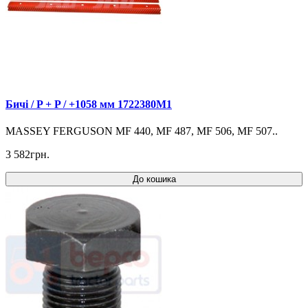
Бичі / P + P / +1058 мм 1722380M1
MASSEY FERGUSON MF 440, MF 487, MF 506, MF 507..
3 582грн.
До кошика