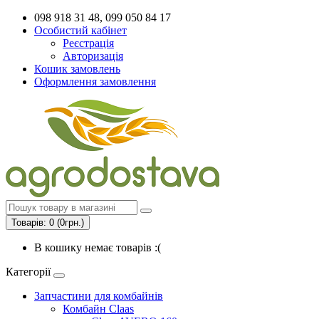
098 918 31 48, 099 050 84 17
Особистий кабінет
Реєстрація
Авторизація
Кошик замовлень
Оформлення замовлення
Товарів: 0 (0грн.)
В кошику немає товарів :(
Категорії
Запчастини для комбайнів
Комбайн Claas