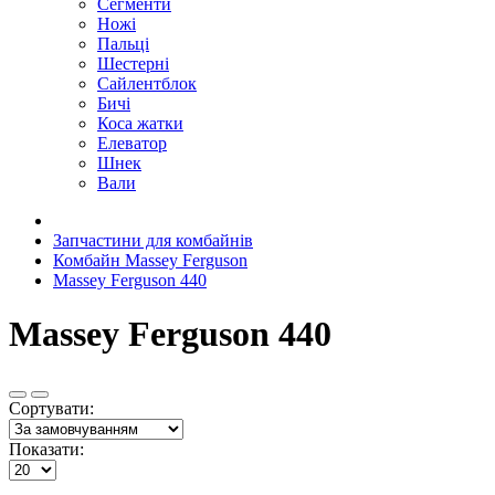
Сегменти
Ножі
Пальці
Шестерні
Сайлентблок
Бичі
Коса жатки
Елеватор
Шнек
Вали
Запчастини для комбайнів
Комбайн Massey Ferguson
Massey Ferguson 440
Massey Ferguson 440
Сортувати:
Показати: