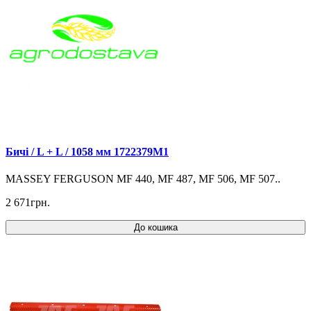
Бичі / L + L / 1058 мм 1722379M1
MASSEY FERGUSON MF 440, MF 487, MF 506, MF 507..
2 671грн.
До кошика