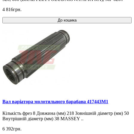
4 816грн.
До кошика
Вал варіатора молотильного барабана 417443M1
Кількість фрез 8 Довжина (мм) 218 Зовнішній діаметр (мм) 50
Внутрішній діаметр (мм) 38 MASSEY ..
6 392грн.