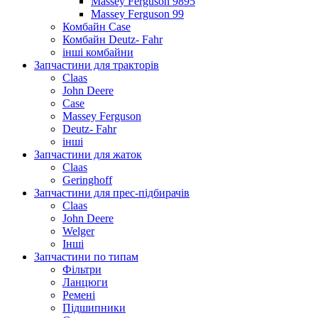
Massey Ferguson 9895
Massey Ferguson 99
Комбайн Case
Комбайн Deutz- Fahr
інші комбайни
Запчастини для тракторів
Claas
John Deere
Case
Massey Ferguson
Deutz- Fahr
інші
Запчастини для жаток
Claas
Geringhoff
Запчастини для прес-підбирачів
Claas
John Deere
Welger
Інші
Запчастини по типам
Фільтри
Ланцюги
Ремені
Підшипники