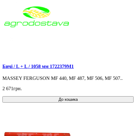
Бичі / L + L / 1058 мм 1722379M1
MASSEY FERGUSON MF 440, MF 487, MF 506, MF 507..
2 671грн.
До кошика