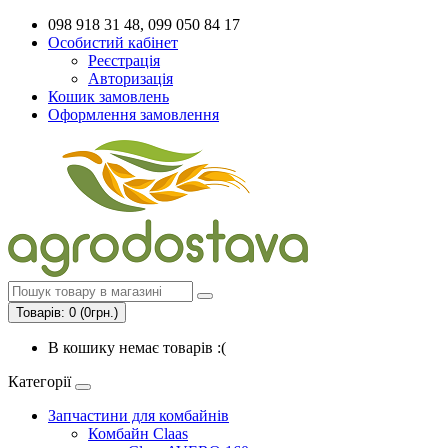
098 918 31 48, 099 050 84 17
Особистий кабінет
Реєстрація
Авторизація
Кошик замовлень
Оформлення замовлення
Товарів: 0 (0грн.)
В кошику немає товарів :(
Категорії
Запчастини для комбайнів
Комбайн Claas