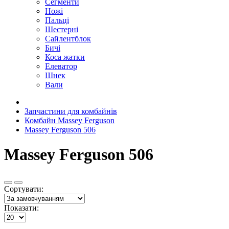
Сегменти
Ножі
Пальці
Шестерні
Сайлентблок
Бичі
Коса жатки
Елеватор
Шнек
Вали
Запчастини для комбайнів
Комбайн Massey Ferguson
Massey Ferguson 506
Massey Ferguson 506
Сортувати:
Показати: