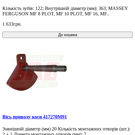
Кількість зубів: 122; Внутрішній діаметр (мм): 363; MASSEY
FERGUSON MF 8 PLOT, MF 10 PLOT, MF 16, MF..
1 633грн.
До кошика
Вісь приводу коси 417270M91
Зовнішній діаметр (мм) 20 Кількість монтажних отворів (шт.):
2 + 1 Діаметр монтажних отворів (мм): 7..