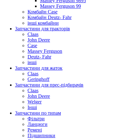
Massey Ferguson 9895
Massey Ferguson 99
Комбайн Case
Комбайн Deutz- Fahr
інші комбайни
Запчастини для тракторів
Claas
John Deere
Case
Massey Ferguson
Deutz- Fahr
інші
Запчастини для жаток
Claas
Geringhoff
Запчастини для прес-підбирачів
Claas
John Deere
Welger
Інші
Запчастини по типам
Фільтри
Ланцюги
Ремені
Підшипники