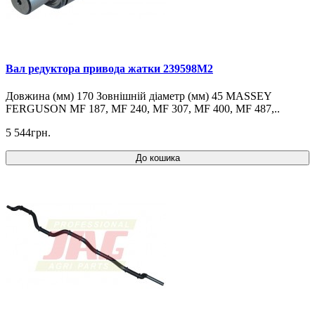
Вал редуктора привода жатки 239598M2
Довжина (мм) 170 Зовнішній діаметр (мм) 45 MASSEY
FERGUSON MF 187, MF 240, MF 307, MF 400, MF 487,..
5 544грн.
До кошика