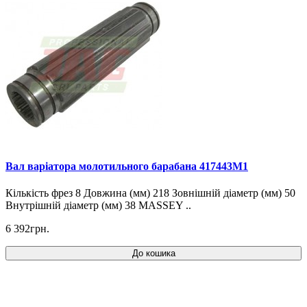
Вал варіатора молотильного барабана 417443M1
Кількість фрез 8 Довжина (мм) 218 Зовнішній діаметр (мм) 50
Внутрішній діаметр (мм) 38 MASSEY ..
6 392грн.
До кошика