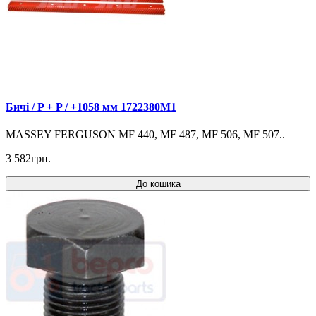
Бичі / P + P / +1058 мм 1722380M1
MASSEY FERGUSON MF 440, MF 487, MF 506, MF 507..
3 582грн.
До кошика