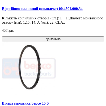
Відстійник паливний (комплект) 00.4501.000.34
Кількість кріпильних отворів (шт.): 1 + 1; Діаметр монтажного
отвору (мм): 12,5; 14; A (мм): 22; CLA..
457грн.
До кошика
Вінець маховика bepco 15-5