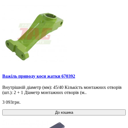
Важіль приводу коси жатки 670392
Внутрішній діаметр (мм): 45/40 Кількість монтажних отворів
(шт.): 2 + 1 Діаметр монтажних отворів (м..
3 093грн.
До кошика