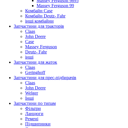
Massey Ferguson 9895
Massey Ferguson 99
Комбайн Case
Комбайн Deutz- Fahr
інші комбайни
Запчастини для тракторів
Claas
John Deere
Case
Massey Ferguson
Deutz- Fahr
інші
Запчастини для жаток
Claas
Geringhoff
Запчастини для прес-підбирачів
Claas
John Deere
Welger
Інші
Запчастини по типам
Фільтри
Ланцюги
Ремені
Підшипники