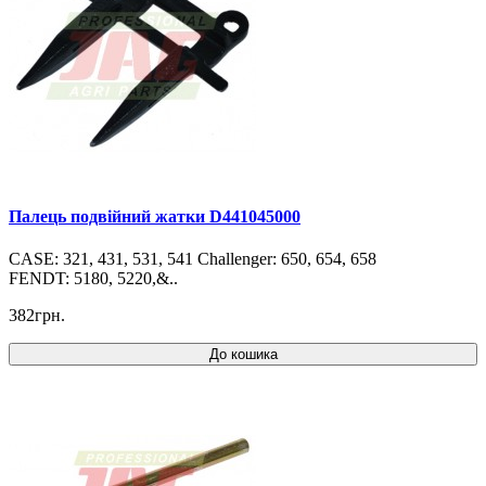
Палець подвійний жатки D441045000
CASE: 321, 431, 531, 541 Challenger: 650, 654, 658
FENDT: 5180, 5220,&..
382грн.
До кошика