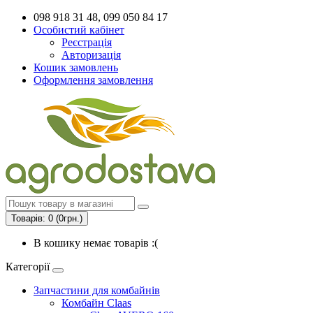
098 918 31 48, 099 050 84 17
Особистий кабінет
Реєстрація
Авторизація
Кошик замовлень
Оформлення замовлення
Товарів: 0 (0грн.)
В кошику немає товарів :(
Категорії
Запчастини для комбайнів
Комбайн Claas