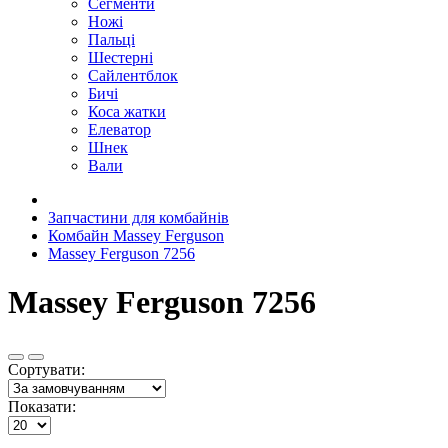
Сегменти
Ножі
Пальці
Шестерні
Сайлентблок
Бичі
Коса жатки
Елеватор
Шнек
Вали
Запчастини для комбайнів
Комбайн Massey Ferguson
Massey Ferguson 7256
Massey Ferguson 7256
Сортувати:
Показати: