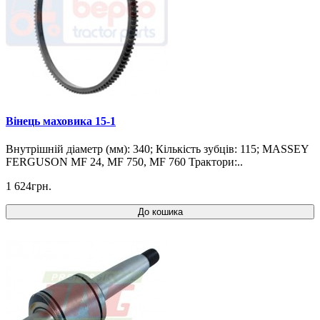
Вінець маховика 15-1
Внутрішній діаметр (мм): 340; Кількість зубців: 115; MASSEY
FERGUSON MF 24, MF 750, MF 760 Трактори:..
1 624грн.
До кошика