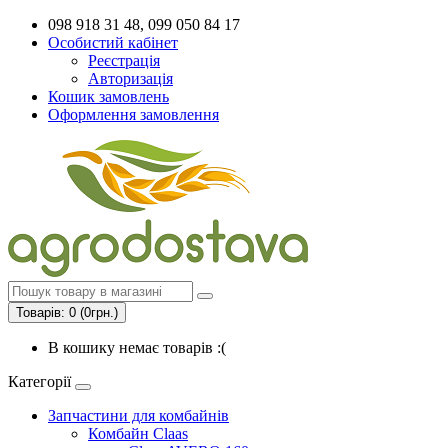
098 918 31 48, 099 050 84 17
Особистий кабінет
Реєстрація
Авторизація
Кошик замовлень
Оформлення замовлення
Товарів: 0 (0грн.)
В кошику немає товарів :(
Категорії
Запчастини для комбайнів
Комбайн Claas