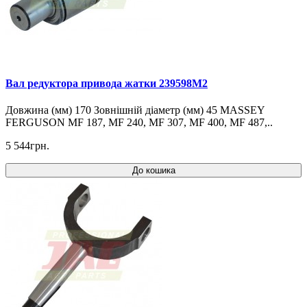
Вал редуктора привода жатки 239598M2
Довжина (мм) 170 Зовнішній діаметр (мм) 45 MASSEY
FERGUSON MF 187, MF 240, MF 307, MF 400, MF 487,..
5 544грн.
До кошика