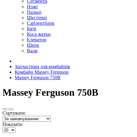
Сегменти
Ножі
Пальці
Шестерні
Сайлентблок
Бичі
Коса жатки
Елеватор
Шнек
Вали
Запчастини для комбайнів
Комбайн Massey Ferguson
Massey Ferguson 750B
Massey Ferguson 750B
Сортувати:
Показати: