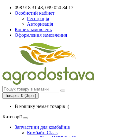
098 918 31 48, 099 050 84 17
Особистий кабінет
Реєстрація
Авторизація
Кошик замовлень
Оформлення замовлення
Товарів: 0 (0грн.)
В кошику немає товарів :(
Категорії
Запчастини для комбайнів
Комбайн Claas