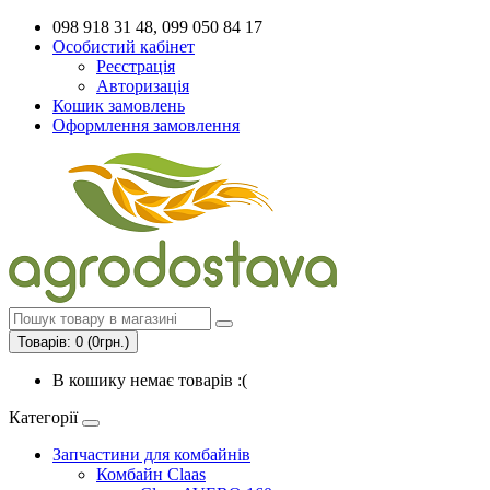
098 918 31 48, 099 050 84 17
Особистий кабінет
Реєстрація
Авторизація
Кошик замовлень
Оформлення замовлення
Товарів: 0 (0грн.)
В кошику немає товарів :(
Категорії
Запчастини для комбайнів
Комбайн Claas