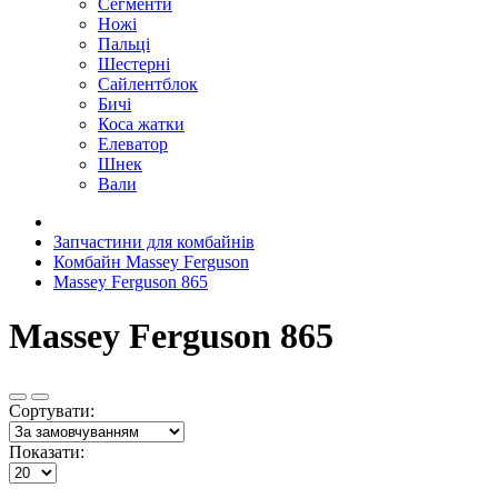
Сегменти
Ножі
Пальці
Шестерні
Сайлентблок
Бичі
Коса жатки
Елеватор
Шнек
Вали
Запчастини для комбайнів
Комбайн Massey Ferguson
Massey Ferguson 865
Massey Ferguson 865
Сортувати:
Показати: