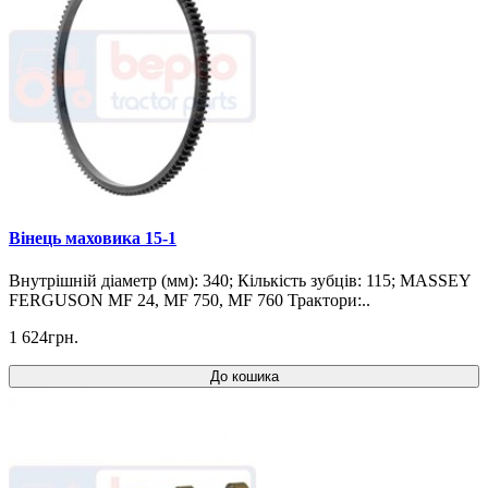
Вінець маховика 15-1
Внутрішній діаметр (мм): 340; Кількість зубців: 115; MASSEY
FERGUSON MF 24, MF 750, MF 760 Трактори:..
1 624грн.
До кошика