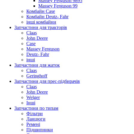
Massey Ferguson 9895
Massey Ferguson 99
Комбайн Case
Комбайн Deutz- Fahr
інші комбайни
Запчастини для тракторів
Claas
John Deere
Case
Massey Ferguson
Deutz- Fahr
інші
Запчастини для жаток
Claas
Geringhoff
Запчастини для прес-підбирачів
Claas
John Deere
Welger
Інші
Запчастини по типам
Фільтри
Ланцюги
Ремені
Підшипники