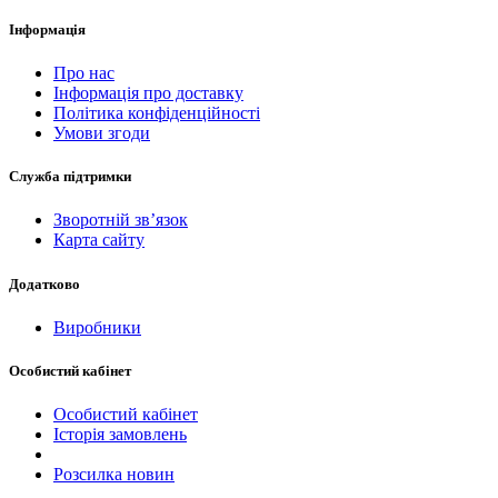
Інформація
Про нас
Інформація про доставку
Політика конфіденційності
Умови згоди
Служба підтримки
Зворотній зв’язок
Карта сайту
Додатково
Виробники
Особистий кабінет
Особистий кабінет
Історія замовлень
Розсилка новин