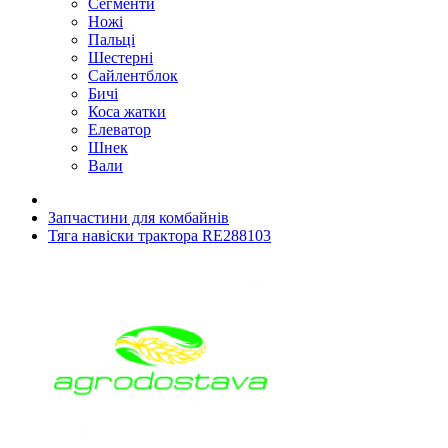
Сегменти
Ножі
Пальці
Шестерні
Сайлентблок
Бичі
Коса жатки
Елеватор
Шнек
Вали
Запчастини для комбайнів
Тяга навіски трактора RE288103