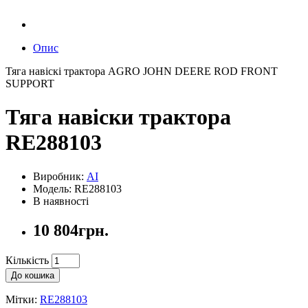
Опис
Тяга навіскі трактора AGRO JOHN DEERE ROD FRONT
SUPPORT
Тяга навіски трактора
RE288103
Виробник:
AI
Модель: RE288103
В наявності
10 804грн.
Кількість
До кошика
Мітки:
RE288103