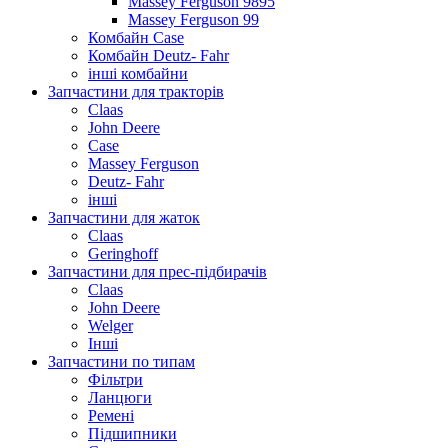
Massey Ferguson 9895
Massey Ferguson 99
Комбайн Case
Комбайн Deutz- Fahr
інші комбайни
Запчастини для тракторів
Claas
John Deere
Case
Massey Ferguson
Deutz- Fahr
інші
Запчастини для жаток
Claas
Geringhoff
Запчастини для прес-підбирачів
Claas
John Deere
Welger
Інші
Запчастини по типам
Фільтри
Ланцюги
Ремені
Підшипники