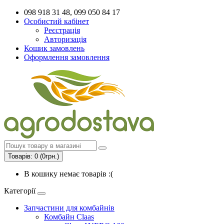
098 918 31 48, 099 050 84 17
Особистий кабінет
Реєстрація
Авторизація
Кошик замовлень
Оформлення замовлення
Товарів: 0 (0грн.)
В кошику немає товарів :(
Категорії
Запчастини для комбайнів
Комбайн Claas