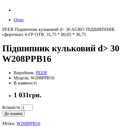
Опис
PEER Підшипник кульковий d> 30 AGRO ПІДШИПНИК
сферичних 6-ГР ОТВ. 31,75 * 80,05 * 36,75
Підшипник кульковий d> 30
W208PPB16
Виробник:
PEER
Модель: W208PPB16
В наявності
1 031грн.
Кількість
До кошика
Мітки:
W208PPB16