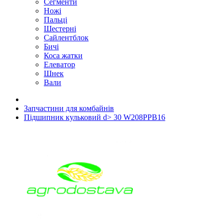
Сегменти
Ножі
Пальці
Шестерні
Сайлентблок
Бичі
Коса жатки
Елеватор
Шнек
Вали
Запчастини для комбайнів
Підшипник кульковий d> 30 W208PPB16