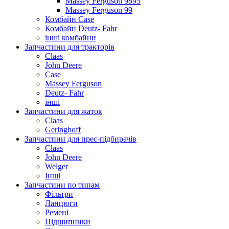
Massey Ferguson 9895
Massey Ferguson 99
Комбайн Case
Комбайн Deutz- Fahr
інші комбайни
Запчастини для тракторів
Claas
John Deere
Case
Massey Ferguson
Deutz- Fahr
інші
Запчастини для жаток
Claas
Geringhoff
Запчастини для прес-підбирачів
Claas
John Deere
Welger
Інші
Запчастини по типам
Фільтри
Ланцюги
Ремені
Підшипники