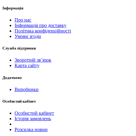
Інформація
Про нас
Інформація про доставку
Політика конфіденційності
Умови згоди
Служба підтримки
Зворотній зв’язок
Карта сайту
Додатково
Виробники
Особистий кабінет
Особистий кабінет
Історія замовлень
Розсилка новин