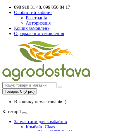
098 918 31 48, 099 050 84 17
Особистий кабінет
Реєстрація
Авторизація
Кошик замовлень
Оформлення замовлення
Товарів: 0 (0грн.)
В кошику немає товарів :(
Категорії
Запчастини для комбайнів
Комбайн Claas