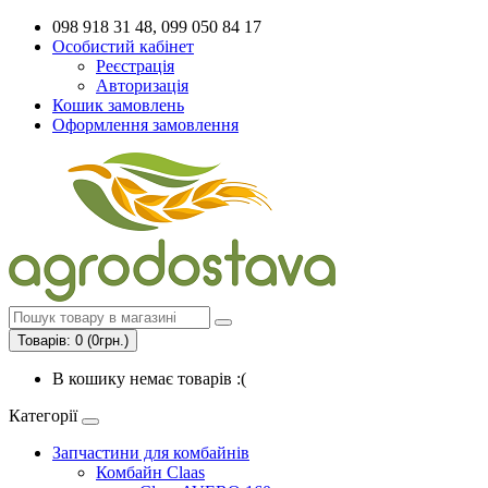
098 918 31 48, 099 050 84 17
Особистий кабінет
Реєстрація
Авторизація
Кошик замовлень
Оформлення замовлення
Товарів: 0 (0грн.)
В кошику немає товарів :(
Категорії
Запчастини для комбайнів
Комбайн Claas