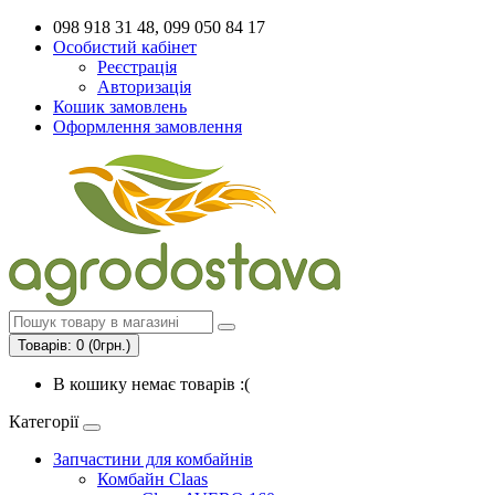
098 918 31 48, 099 050 84 17
Особистий кабінет
Реєстрація
Авторизація
Кошик замовлень
Оформлення замовлення
Товарів: 0 (0грн.)
В кошику немає товарів :(
Категорії
Запчастини для комбайнів
Комбайн Claas