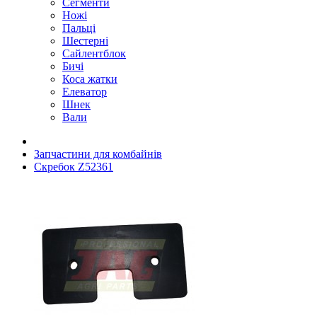
Сегменти
Ножі
Пальці
Шестерні
Сайлентблок
Бичі
Коса жатки
Елеватор
Шнек
Вали
Запчастини для комбайнів
Скребок Z52361