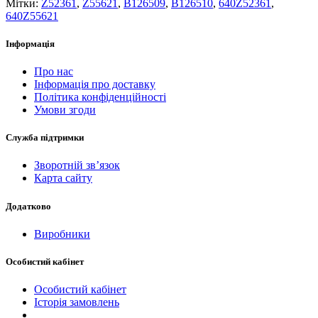
Мітки:
Z52361
,
Z55621
,
B126509
,
B126510
,
640Z52361
,
640Z55621
Інформація
Про нас
Інформація про доставку
Політика конфіденційності
Умови згоди
Служба підтримки
Зворотній зв’язок
Карта сайту
Додатково
Виробники
Особистий кабінет
Особистий кабінет
Історія замовлень