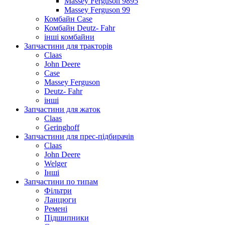
Massey Ferguson 9895
Massey Ferguson 99
Комбайн Case
Комбайн Deutz- Fahr
інші комбайни
Запчастини для тракторів
Claas
John Deere
Case
Massey Ferguson
Deutz- Fahr
інші
Запчастини для жаток
Claas
Geringhoff
Запчастини для прес-підбирачів
Claas
John Deere
Welger
Інші
Запчастини по типам
Фільтри
Ланцюги
Ремені
Підшипники