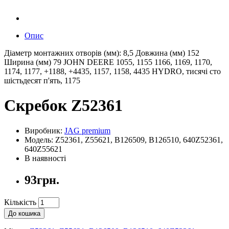
Опис
Діаметр монтажних отворів (мм): 8,5 Довжина (мм) 152
Ширина (мм) 79 JOHN DEERE 1055, 1155 1166, 1169, 1170,
1174, 1177, +1188, +4435, 1157, 1158, 4435 HYDRO, тисячі сто
шістьдесят п'ять, 1175
Скребок Z52361
Виробник:
JAG premium
Модель: Z52361, Z55621, B126509, B126510, 640Z52361,
640Z55621
В наявності
93грн.
Кількість
До кошика