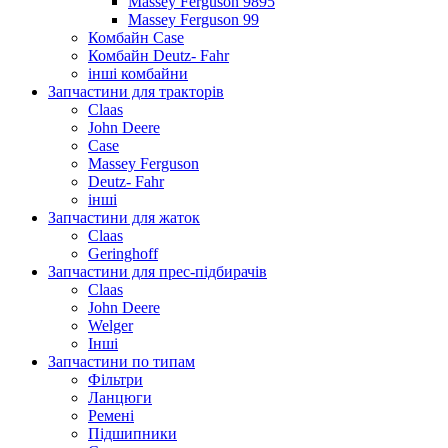
Massey Ferguson 9895
Massey Ferguson 99
Комбайн Case
Комбайн Deutz- Fahr
інші комбайни
Запчастини для тракторів
Claas
John Deere
Case
Massey Ferguson
Deutz- Fahr
інші
Запчастини для жаток
Claas
Geringhoff
Запчастини для прес-підбирачів
Claas
John Deere
Welger
Інші
Запчастини по типам
Фільтри
Ланцюги
Ремені
Підшипники