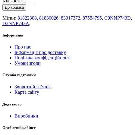
Кількість
До кошика
Мітки:
81822308
,
81830026
,
83917372
,
87554795
,
C9NNP743D
,
D3NNP743A
,
Інформація
Про нас
Інформація про доставку
Політика конфіденційності
Умови згоди
Служба підтримки
Зворотній зв’язок
Карта сайту
Додатково
Виробники
Особистий кабінет