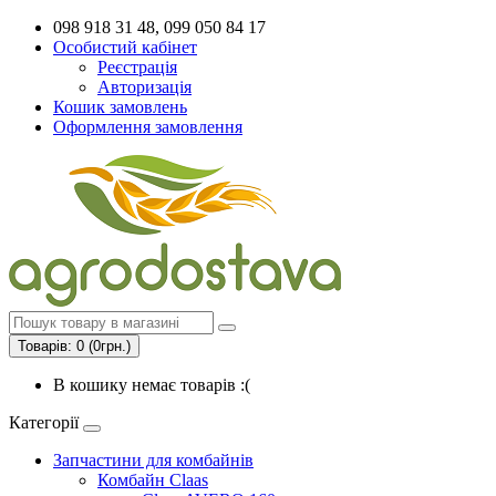
098 918 31 48, 099 050 84 17
Особистий кабінет
Реєстрація
Авторизація
Кошик замовлень
Оформлення замовлення
Товарів: 0 (0грн.)
В кошику немає товарів :(
Категорії
Запчастини для комбайнів
Комбайн Claas