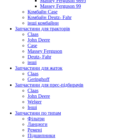
Massey Ferguson 9895
Massey Ferguson 99
Комбайн Case
Комбайн Deutz- Fahr
інші комбайни
Запчастини для тракторів
Claas
John Deere
Case
Massey Ferguson
Deutz- Fahr
інші
Запчастини для жаток
Claas
Geringhoff
Запчастини для прес-підбирачів
Claas
John Deere
Welger
Інші
Запчастини по типам
Фільтри
Ланцюги
Ремені
Підшипники