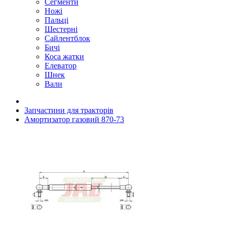
Сегменти
Ножі
Пальці
Шестерні
Сайлентблок
Бичі
Коса жатки
Елеватор
Шнек
Вали
Запчастини для тракторів
Амортизатор газовий 870-73