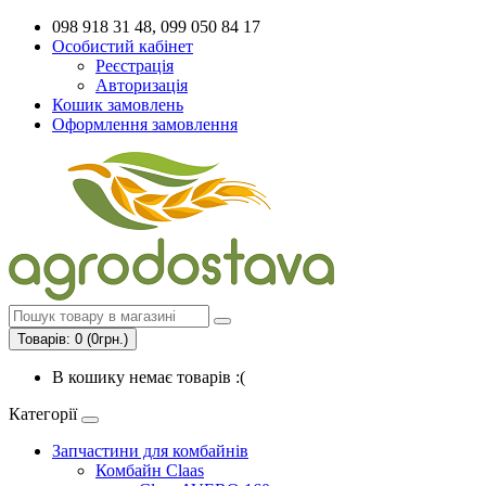
098 918 31 48, 099 050 84 17
Особистий кабінет
Реєстрація
Авторизація
Кошик замовлень
Оформлення замовлення
Товарів: 0 (0грн.)
В кошику немає товарів :(
Категорії
Запчастини для комбайнів
Комбайн Claas