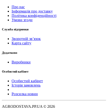
Про нас
Інформація про доставку
Політика конфіденційності
Умови згоди
Служба підтримки
Зворотній зв’язок
Карта сайту
Додатково
Виробники
Особистий кабінет
Особистий кабінет
Історія замовлень
Розсилка новин
AGRODOSTAVA.PP.UA © 2026