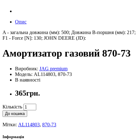
Опис
A - загальна довжина (мм): 500; Довжина B-поршня (мм): 217;
F1 - Force [N]: 130; JOHN DEERE (JD):
Амортизатор газовий 870-73
Виробник:
JAG premium
Модель: AL114803, 870-73
В наявності
365грн.
Кількість
До кошика
Мітки:
AL114803
,
870-73
Інформація