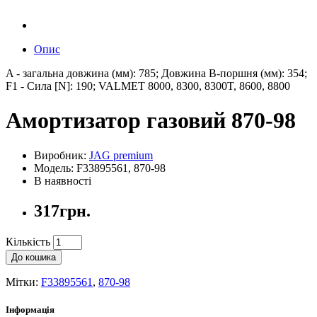
Опис
A - загальна довжина (мм): 785; Довжина B-поршня (мм): 354;
F1 - Сила [N]: 190; VALMET 8000, 8300, 8300T, 8600, 8800
Амортизатор газовий 870-98
Виробник:
JAG premium
Модель: F33895561, 870-98
В наявності
317грн.
Кількість
До кошика
Мітки:
F33895561
,
870-98
Інформація