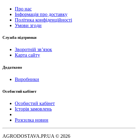
Про нас
Інформація про доставку
Політика конфіденційності
Умови згоди
Служба підтримки
Зворотній зв’язок
Карта сайту
Додатково
Виробники
Особистий кабінет
Особистий кабінет
Історія замовлень
Розсилка новин
AGRODOSTAVA.PP.UA © 2026