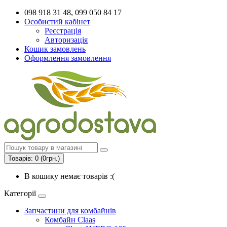
098 918 31 48, 099 050 84 17
Особистий кабінет
Реєстрація
Авторизація
Кошик замовлень
Оформлення замовлення
Товарів: 0 (0грн.)
В кошику немає товарів :(
Категорії
Запчастини для комбайнів
Комбайн Claas