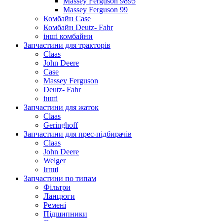
Massey Ferguson 9895
Massey Ferguson 99
Комбайн Case
Комбайн Deutz- Fahr
інші комбайни
Запчастини для тракторів
Claas
John Deere
Case
Massey Ferguson
Deutz- Fahr
інші
Запчастини для жаток
Claas
Geringhoff
Запчастини для прес-підбирачів
Claas
John Deere
Welger
Інші
Запчастини по типам
Фільтри
Ланцюги
Ремені
Підшипники