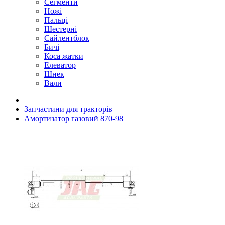
Сегменти
Ножі
Пальці
Шестерні
Сайлентблок
Бичі
Коса жатки
Елеватор
Шнек
Вали
Запчастини для тракторів
Амортизатор газовий 870-98