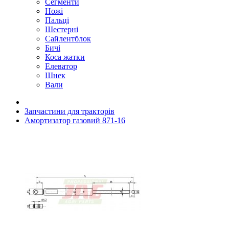
Сегменти
Ножі
Пальці
Шестерні
Сайлентблок
Бичі
Коса жатки
Елеватор
Шнек
Вали
Запчастини для тракторів
Амортизатор газовий 871-16