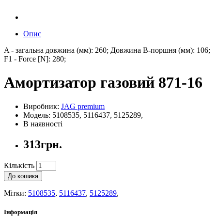
Опис
A - загальна довжина (мм): 260; Довжина B-поршня (мм): 106;
F1 - Force [N]: 280;
Амортизатор газовий 871-16
Виробник:
JAG premium
Модель: 5108535, 5116437, 5125289,
В наявності
313грн.
Кількість
До кошика
Мітки:
5108535
,
5116437
,
5125289
,
Інформація