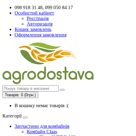
098 918 31 48, 099 050 84 17
Особистий кабінет
Реєстрація
Авторизація
Кошик замовлень
Оформлення замовлення
Товарів: 0 (0грн.)
В кошику немає товарів :(
Категорії
Запчастини для комбайнів
Комбайн Claas