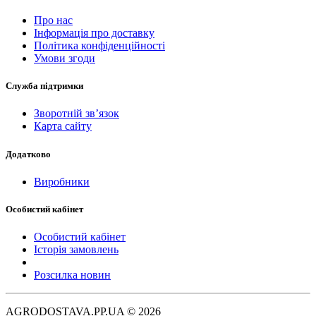
Про нас
Інформація про доставку
Політика конфіденційності
Умови згоди
Служба підтримки
Зворотній зв’язок
Карта сайту
Додатково
Виробники
Особистий кабінет
Особистий кабінет
Історія замовлень
Розсилка новин
AGRODOSTAVA.PP.UA © 2026