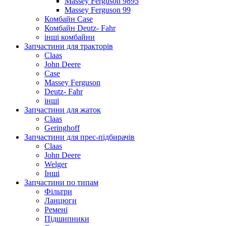
Massey Ferguson 9895
Massey Ferguson 99
Комбайн Case
Комбайн Deutz- Fahr
інші комбайни
Запчастини для тракторів
Claas
John Deere
Case
Massey Ferguson
Deutz- Fahr
інші
Запчастини для жаток
Claas
Geringhoff
Запчастини для прес-підбирачів
Claas
John Deere
Welger
Інші
Запчастини по типам
Фільтри
Ланцюги
Ремені
Підшипники