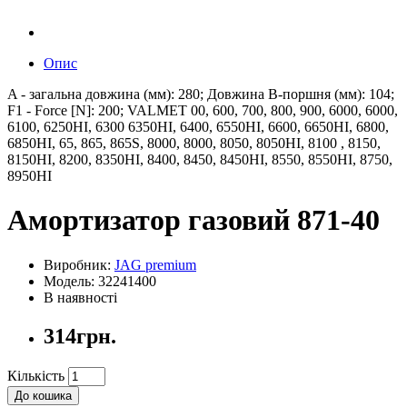
Опис
A - загальна довжина (мм): 280; Довжина B-поршня (мм): 104;
F1 - Force [N]: 200; VALMET 00, 600, 700, 800, 900, 6000, 6000,
6100, 6250HI, 6300 6350HI, 6400, 6550HI, 6600, 6650HI, 6800,
6850HI, 65, 865, 865S, 8000, 8000, 8050, 8050HI, 8100 , 8150,
8150HI, 8200, 8350HI, 8400, 8450, 8450HI, 8550, 8550HI, 8750,
8950HI
Амортизатор газовий 871-40
Виробник:
JAG premium
Модель: 32241400
В наявності
314грн.
Кількість
До кошика