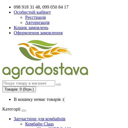
098 918 31 48, 099 050 84 17
Особистий кабінет
Реєстрація
Авторизація
Кошик замовлень
Оформлення замовлення
Товарів: 0 (0грн.)
В кошику немає товарів :(
Категорії
Запчастини для комбайнів
Комбайн Claas