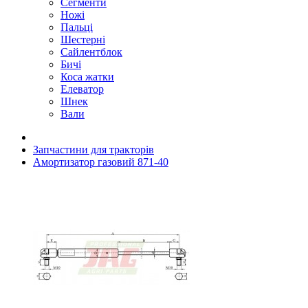
Сегменти
Ножі
Пальці
Шестерні
Сайлентблок
Бичі
Коса жатки
Елеватор
Шнек
Вали
Запчастини для тракторів
Амортизатор газовий 871-40