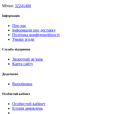
Мітки:
32241400
Інформація
Про нас
Інформація про доставку
Політика конфіденційності
Умови згоди
Служба підтримки
Зворотній зв’язок
Карта сайту
Додатково
Виробники
Особистий кабінет
Особистий кабінет
Історія замовлень