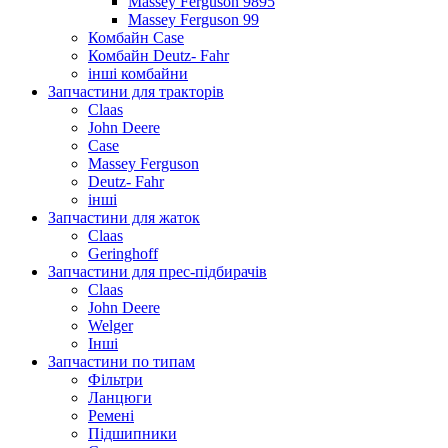
Massey Ferguson 9895
Massey Ferguson 99
Комбайн Case
Комбайн Deutz- Fahr
інші комбайни
Запчастини для тракторів
Claas
John Deere
Case
Massey Ferguson
Deutz- Fahr
інші
Запчастини для жаток
Claas
Geringhoff
Запчастини для прес-підбирачів
Claas
John Deere
Welger
Інші
Запчастини по типам
Фільтри
Ланцюги
Ремені
Підшипники