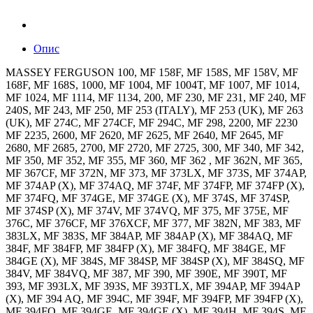
Опис
MASSEY FERGUSON 100, MF 158F, MF 158S, MF 158V, MF
168F, MF 168S, 1000, MF 1004, MF 1004T, MF 1007, MF 1014,
MF 1024, MF 1114, MF 1134, 200, MF 230, MF 231, MF 240, MF
240S, MF 243, MF 250, MF 253 (ITALY), MF 253 (UK), MF 263
(UK), MF 274C, MF 274CF, MF 294C, MF 298, 2200, MF 2230
MF 2235, 2600, MF 2620, MF 2625, MF 2640, MF 2645, MF
2680, MF 2685, 2700, MF 2720, MF 2725, 300, MF 340, MF 342,
MF 350, MF 352, MF 355, MF 360, MF 362 , MF 362N, MF 365,
MF 367CF, MF 372N, MF 373, MF 373LX, MF 373S, MF 374AP,
MF 374AP (X), MF 374AQ, MF 374F, MF 374FP, MF 374FP (X),
MF 374FQ, MF 374GE, MF 374GE (X), MF 374S, MF 374SP,
MF 374SP (X), MF 374V, MF 374VQ, MF 375, MF 375E, MF
376C, MF 376CF, MF 376XCF, MF 377, MF 382N, MF 383, MF
383LX, MF 383S, MF 384AP, MF 384AP (X), MF 384AQ, MF
384F, MF 384FP, MF 384FP (X), MF 384FQ, MF 384GE, MF
384GE (X), MF 384S, MF 384SP, MF 384SP (X), MF 384SQ, MF
384V, MF 384VQ, MF 387, MF 390, MF 390E, MF 390T, MF
393, MF 393LX, MF 393S, MF 393TLX, MF 394AP, MF 394AP
(X), MF 394 AQ, MF 394C, MF 394F, MF 394FP, MF 394FP (X),
MF 394FQ, MF 394GE, MF 394GE (X), MF 394H, MF 394S, MF