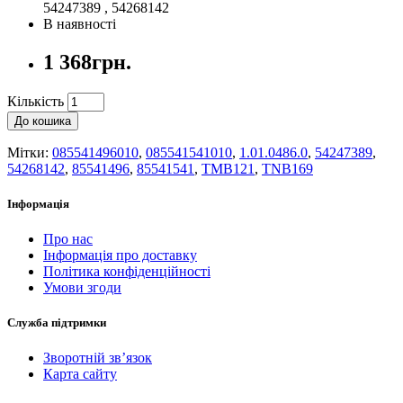
54247389 , 54268142
В наявності
1 368грн.
Кількість
До кошика
Мітки:
085541496010
,
085541541010
,
1.01.0486.0
,
54247389
,
54268142
,
85541496
,
85541541
,
TMB121
,
TNB169
Інформація
Про нас
Інформація про доставку
Політика конфіденційності
Умови згоди
Служба підтримки
Зворотній зв’язок
Карта сайту