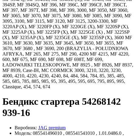
394SP, MF 394SQ, MF 396, MF 396C, MF 396CF, MF 396CT,
MF 397, MF 397T, MF 398, MF 399, 3000, MF 3050, MF 3060,
MF 3065, MF 3070, MF 3075, MF 3080, MF 3085, MF 3090, MF
3095, 3100, MF 3115, MF 3120, MF 3125, 3200-3300, MF
3220AP (X), MF 3220FP (X), MF 3220GE (X), MF 3220SP (X),
MF 3225AP (X), MF 3225FP (X), MF 3225GE (X) , MF 3225SP
(X), MF 3235AP (X), MF 3235GE (X), MF 3235SP (X), 3600 MF
3610, MF 3630, MF 3635, MF 3645, MF 3650, MF 3655, MF
3670, MF 3680 , MF 3690, 200 (BRAZYLIA - POŁUDNIOWA
AFRYKA, MF 265, MF 275, MF 290, 4200 MF 4215, MF 4220,
600, MF 675, MF 690, MF 698, MF 698T, MF 699,
ŁADOWARKI TELESKOPOWE, MF 8925 , MF 8926, MF 8937,
MF 8939, Case-IH, MC CORMICK 3000, 3210, 3220, 3230,
4000, 4210, 4220, 4230, 4240, 84, 484, 584, 784, 85, 385, 485,
585, 685, 785, 885, 985, 95, 395, 495, 595, 695, 795, 895, 995,
Classique, 454, 574, 674
Бендикс стартера 54268142
939-16
Виробник:
JAG premium
Модель: 085541496010 , 085541541010 , 1.01.0486.0 ,