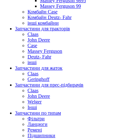
Massey Ferguson 9895
Massey Ferguson 99
Комбайн Case
Комбайн Deutz- Fahr
інші комбайни
Запчастини для тракторів
Claas
John Deere
Case
Massey Ferguson
Deutz- Fahr
інші
Запчастини для жаток
Claas
Geringhoff
Запчастини для прес-підбирачів
Claas
John Deere
Welger
Інші
Запчастини по типам
Фільтри
Ланцюги
Ремені
Підшипники