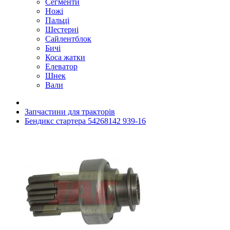
Сегменти
Ножі
Пальці
Шестерні
Сайлентблок
Бичі
Коса жатки
Елеватор
Шнек
Вали
Запчастини для тракторів
Бендикс стартера 54268142 939-16