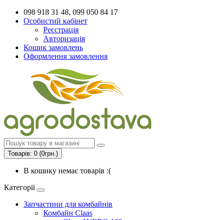
098 918 31 48, 099 050 84 17
Особистий кабінет
Реєстрація
Авторизація
Кошик замовлень
Оформлення замовлення
Товарів: 0 (0грн.)
В кошику немає товарів :(
Категорії
Запчастини для комбайнів
Комбайн Claas