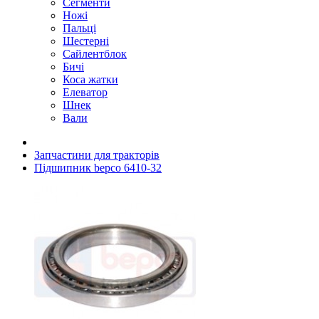
Сегменти
Ножі
Пальці
Шестерні
Сайлентблок
Бичі
Коса жатки
Елеватор
Шнек
Вали
Запчастини для тракторів
Підшипник bepco 6410-32