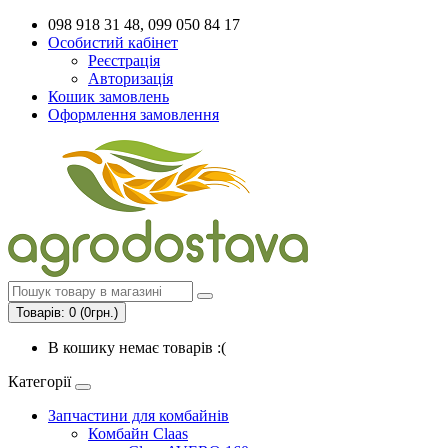
098 918 31 48, 099 050 84 17
Особистий кабінет
Реєстрація
Авторизація
Кошик замовлень
Оформлення замовлення
Товарів: 0 (0грн.)
В кошику немає товарів :(
Категорії
Запчастини для комбайнів
Комбайн Claas