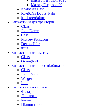
Massey Ferguson 9895
Massey Ferguson 99
Комбайн Case
Комбайн Deutz- Fahr
інші комбайни
Запчастини для тракторів
Claas
John Deere
Case
Massey Ferguson
Deutz- Fahr
інші
Запчастини для жаток
Claas
Geringhoff
Запчастини для прес-підбирачів
Claas
John Deere
Welger
Інші
Запчастини по типам
Фільтри
Ланцюги
Ремені
Підшипники