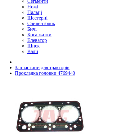
Сегменти
Ножі
Пальці
Шестерні
Сайлентблок
Бичі
Коса жатки
Елеватор
Шнек
Вали
Запчастини для тракторів
Прокладка головки 4769440