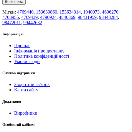
До кошика
Мітки:
4769440
,
153630860
,
153634314
,
1940073
,
4696270
,
4708955
,
4769439
,
4790924
,
4846869
,
98431959
,
98448284
,
98472011
,
99442632
Інформація
Про нас
Інформація про доставку
Політика конфіденційності
Умови згоди
Служба підтримки
Зворотній зв’язок
Карта сайту
Додатково
Виробники
Особистий кабінет