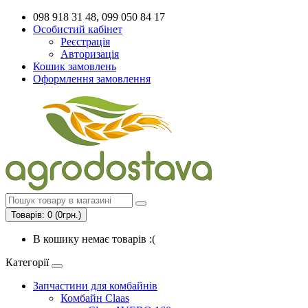
098 918 31 48, 099 050 84 17
Особистий кабінет
Реєстрація
Авторизація
Кошик замовлень
Оформлення замовлення
Товарів: 0 (0грн.)
В кошику немає товарів :(
Категорії
Запчастини для комбайнів
Комбайн Claas