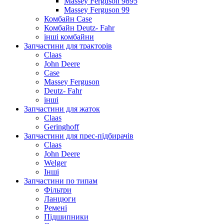
Massey Ferguson 9895
Massey Ferguson 99
Комбайн Case
Комбайн Deutz- Fahr
інші комбайни
Запчастини для тракторів
Claas
John Deere
Case
Massey Ferguson
Deutz- Fahr
інші
Запчастини для жаток
Claas
Geringhoff
Запчастини для прес-підбирачів
Claas
John Deere
Welger
Інші
Запчастини по типам
Фільтри
Ланцюги
Ремені
Підшипники