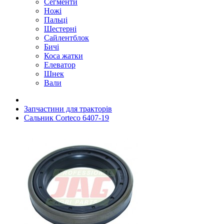
Сегменти
Ножі
Пальці
Шестерні
Сайлентблок
Бичі
Коса жатки
Елеватор
Шнек
Вали
Запчастини для тракторів
Сальник Corteco 6407-19