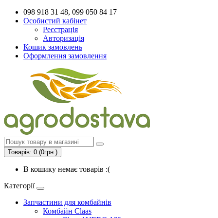
098 918 31 48, 099 050 84 17
Особистий кабінет
Реєстрація
Авторизація
Кошик замовлень
Оформлення замовлення
Товарів: 0 (0грн.)
В кошику немає товарів :(
Категорії
Запчастини для комбайнів
Комбайн Claas