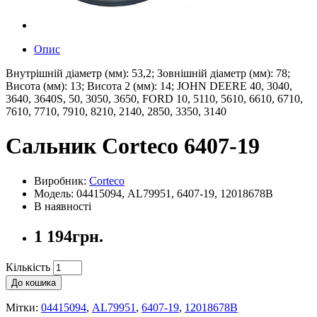
Опис
Внутрішній діаметр (мм): 53,2; Зовнішній діаметр (мм): 78;
Висота (мм): 13; Висота 2 (мм): 14; JOHN DEERE 40, 3040,
3640, 3640S, 50, 3050, 3650, FORD 10, 5110, 5610, 6610, 6710,
7610, 7710, 7910, 8210, 2140, 2850, 3350, 3140
Сальник Corteco 6407-19
Виробник:
Corteco
Модель: 04415094, AL79951, 6407-19, 12018678B
В наявності
1 194грн.
Кількість
До кошика
Мітки:
04415094
,
AL79951
,
6407-19
,
12018678B