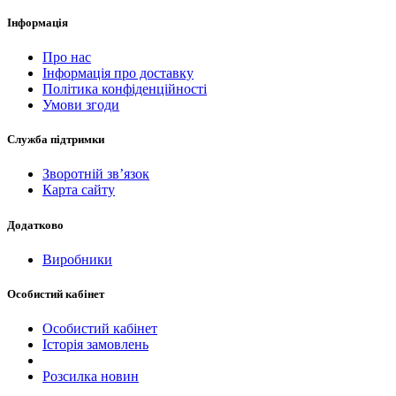
Інформація
Про нас
Інформація про доставку
Політика конфіденційності
Умови згоди
Служба підтримки
Зворотній зв’язок
Карта сайту
Додатково
Виробники
Особистий кабінет
Особистий кабінет
Історія замовлень
Розсилка новин