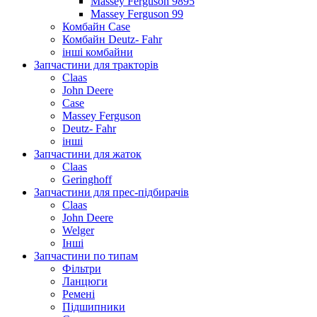
Massey Ferguson 9895
Massey Ferguson 99
Комбайн Case
Комбайн Deutz- Fahr
інші комбайни
Запчастини для тракторів
Claas
John Deere
Case
Massey Ferguson
Deutz- Fahr
інші
Запчастини для жаток
Claas
Geringhoff
Запчастини для прес-підбирачів
Claas
John Deere
Welger
Інші
Запчастини по типам
Фільтри
Ланцюги
Ремені
Підшипники