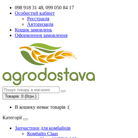
098 918 31 48, 099 050 84 17
Особистий кабінет
Реєстрація
Авторизація
Кошик замовлень
Оформлення замовлення
Товарів: 0 (0грн.)
В кошику немає товарів :(
Категорії
Запчастини для комбайнів
Комбайн Claas