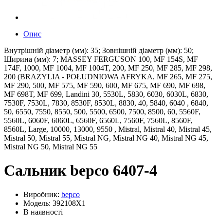
Опис
Внутрішній діаметр (мм): 35; Зовнішній діаметр (мм): 50;
Ширина (мм): 7; MASSEY FERGUSON 100, MF 154S, MF
174F, 1000, MF 1004, MF 1004T, 200, MF 250, MF 285, MF 298,
200 (BRAZYLIA - POŁUDNIOWA AFRYKA, MF 265, MF 275,
MF 290, 500, MF 575, MF 590, 600, MF 675, MF 690, MF 698,
MF 698T, MF 699, Landini 30, 5530L, 5830, 6030, 6030L, 6830,
7530F, 7530L, 7830, 8530F, 8530L, 8830, 40, 5840, 6040 , 6840,
50, 6550, 7550, 8550, 500, 5500, 6500, 7500, 8500, 60, 5560F,
5560L, 6060F, 6060L, 6560F, 6560L, 7560F, 7560L, 8560F,
8560L, Large, 10000, 13000, 9550 , Mistral, Mistral 40, Mistral 45,
Mistral 50, Mistral 55, Mistral NG, Mistral NG 40, Mistral NG 45,
Mistral NG 50, Mistral NG 55
Сальник bepco 6407-4
Виробник:
bepco
Модель: 392108X1
В наявності