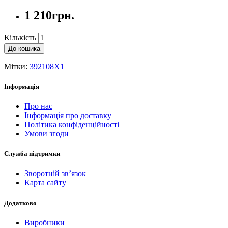
1 210грн.
Кількість
До кошика
Мітки:
392108X1
Інформація
Про нас
Інформація про доставку
Політика конфіденційності
Умови згоди
Служба підтримки
Зворотній зв’язок
Карта сайту
Додатково
Виробники