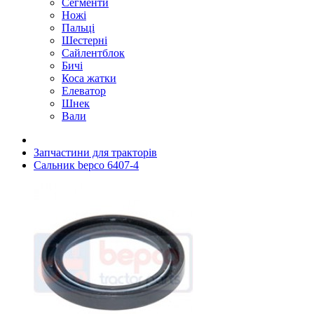
Сегменти
Ножі
Пальці
Шестерні
Сайлентблок
Бичі
Коса жатки
Елеватор
Шнек
Вали
Запчастини для тракторів
Сальник bepco 6407-4