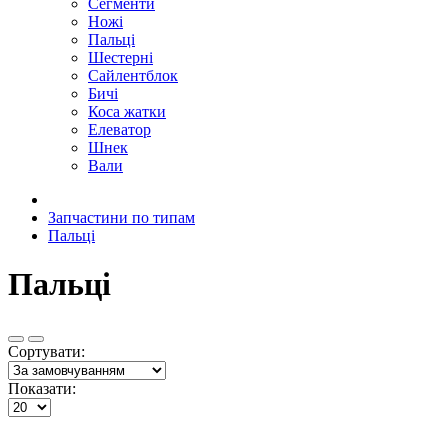
Сегменти
Ножі
Пальці
Шестерні
Сайлентблок
Бичі
Коса жатки
Елеватор
Шнек
Вали
Запчастини по типам
Пальці
Пальці
Сортувати:
Показати: