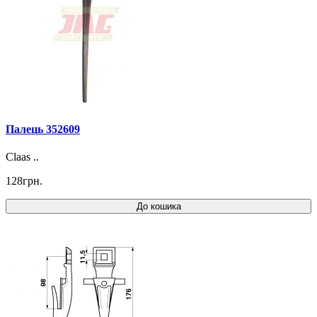
Палець 352609
Claas ..
128грн.
До кошика