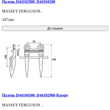
Палець D44102900, D44104500
MASSEY FERGUSON..
347грн.
До кошика
Палець D44104500, D44102900 Rasspe
MASSEY FERGUSON ..