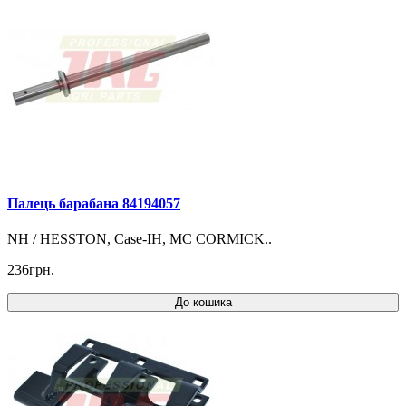
Палець барабана 84194057
NH / HESSTON, Case-IH, MC CORMICK..
236грн.
До кошика