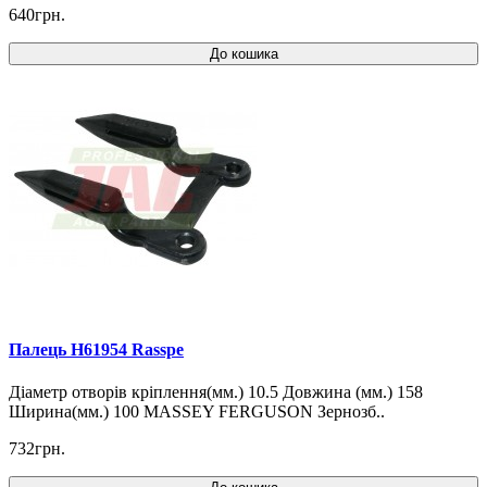
640грн.
До кошика
Палець H61954 Rasspe
Діаметр отворів кріплення(мм.) 10.5 Довжина (мм.) 158
Ширина(мм.) 100 MASSEY FERGUSON Зернозб..
732грн.