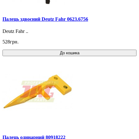
Палець здвоєний Deutz Fahr 0623.6756
Deutz Fahr ..
528грн.
До кошика
Палець одинарний 80918222