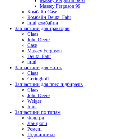
Massey Ferguson 9895
Massey Ferguson 99
Комбайн Case
Комбайн Deutz- Fahr
інші комбайни
Запчастини для тракторів
Claas
John Deere
Case
Massey Ferguson
Deutz- Fahr
інші
Запчастини для жаток
Claas
Geringhoff
Запчастини для прес-підбирачів
Claas
John Deere
Welger
Інші
Запчастини по типам
Фільтри
Ланцюги
Ремені
Підшипники