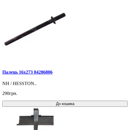
Палець 16x273 84286806
NH / HESSTON..
290грн.
До кошика