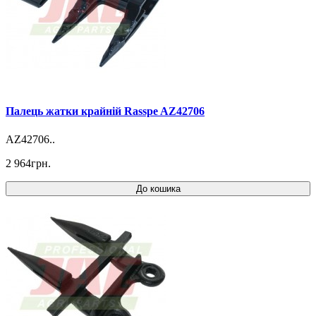
Палець жатки крайній Rasspe AZ42706
AZ42706..
2 964грн.
До кошика