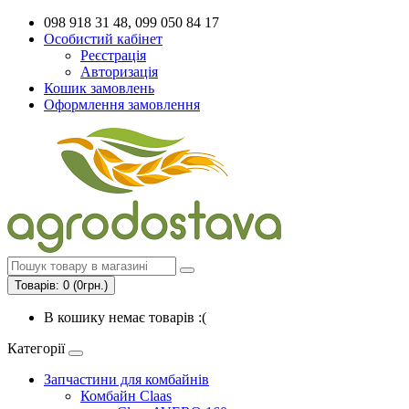
098 918 31 48, 099 050 84 17
Особистий кабінет
Реєстрація
Авторизація
Кошик замовлень
Оформлення замовлення
Товарів: 0 (0грн.)
В кошику немає товарів :(
Категорії
Запчастини для комбайнів
Комбайн Claas