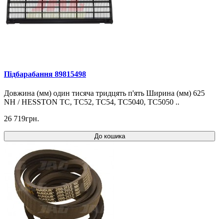
Підбарабання 89815498
Довжина (мм) один тисяча тридцять п'ять Ширина (мм) 625
NH / HESSTON TC, TC52, TC54, TC5040, TC5050 ..
26 719грн.
До кошика