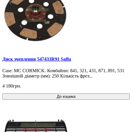
Диск зчеплення 547433R91 Saffa
Case: MC CORMICK. Комбайни: 841, 321, 431, 871, 891, 531
Зовнішній діаметр (мм): 250 Кількість фрез:..
4 180грн.
До кошика