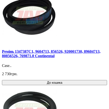
Ремінь 1347387C1, 9604713, 856526, 920001730, 89604713,
80856526, 769871.0 Continental
Case..
2 730грн.
До кошика