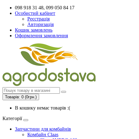
098 918 31 48, 099 050 84 17
Особистий кабінет
Реєстрація
Авторизація
Кошик замовлень
Оформлення замовлення
Товарів: 0 (0грн.)
В кошику немає товарів :(
Категорії
Запчастини для комбайнів
Комбайн Claas