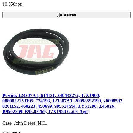
10 358грн.
До кошика
Ремінь 123307A1, 614131, 340433272, 17X1900,
0880022153195, 724193, 123307A1, 20098592199, 20098592,
0201152, 460223, 450699, 995514M4, ZY61290, Z45026,
B9502269, B95.02269, 17X1950 Gates Agri
Case, John Deere, NH..