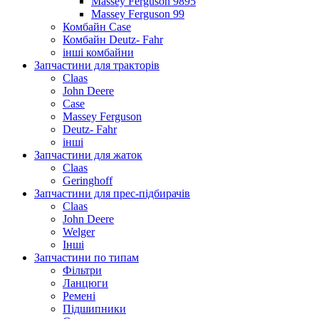
Massey Ferguson 9895
Massey Ferguson 99
Комбайн Case
Комбайн Deutz- Fahr
інші комбайни
Запчастини для тракторів
Claas
John Deere
Case
Massey Ferguson
Deutz- Fahr
інші
Запчастини для жаток
Claas
Geringhoff
Запчастини для прес-підбирачів
Claas
John Deere
Welger
Інші
Запчастини по типам
Фільтри
Ланцюги
Ремені
Підшипники