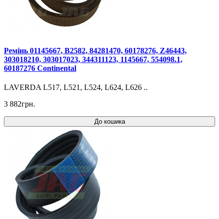
Ремінь 01145667, B2582, 84281470, 60178276, Z46443,
303018210, 303017023, 344311123, 1145667, 554098.1,
60187276 Continental
LAVERDA L517, L521, L524, L624, L626 ..
3 882грн.
До кошика