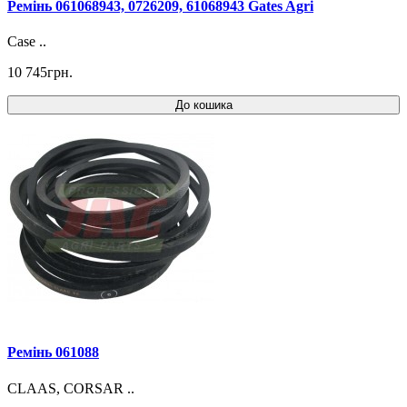
Ремінь 061068943, 0726209, 61068943 Gates Agri
Case ..
10 745грн.
До кошика
Ремінь 061088
CLAAS, CORSAR ..