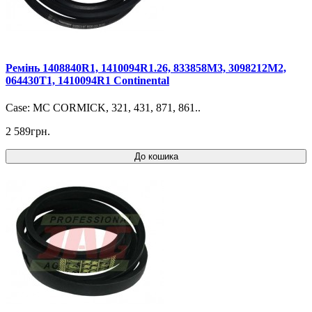
Ремінь 1408840R1, 1410094R1.26, 833858M3, 3098212M2,
064430T1, 1410094R1 Continental
Case: MC CORMICK, 321, 431, 871, 861..
2 589грн.
До кошика