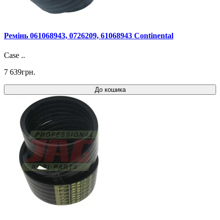
Ремінь 061068943, 0726209, 61068943 Continental
Case ..
7 639грн.
До кошика