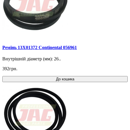
Ремінь 13X01372 Continental 056961
Внутрішній діаметр (мм): 26..
392грн.
До кошика