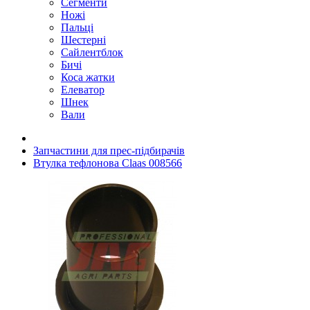
Сегменти
Ножі
Пальці
Шестерні
Сайлентблок
Бичі
Коса жатки
Елеватор
Шнек
Вали
Запчастини для прес-підбирачів
Втулка тефлонова Claas 008566