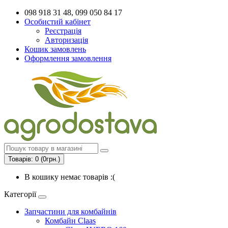
098 918 31 48, 099 050 84 17
Особистий кабінет
Реєстрація
Авторизація
Кошик замовлень
Оформлення замовлення
Товарів: 0 (0грн.)
В кошику немає товарів :(
Категорії
Запчастини для комбайнів
Комбайн Claas