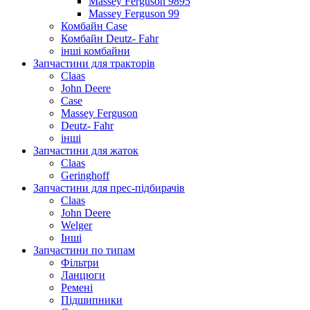
Massey Ferguson 9895
Massey Ferguson 99
Комбайн Case
Комбайн Deutz- Fahr
інші комбайни
Запчастини для тракторів
Claas
John Deere
Case
Massey Ferguson
Deutz- Fahr
інші
Запчастини для жаток
Claas
Geringhoff
Запчастини для прес-підбирачів
Claas
John Deere
Welger
Інші
Запчастини по типам
Фільтри
Ланцюги
Ремені
Підшипники