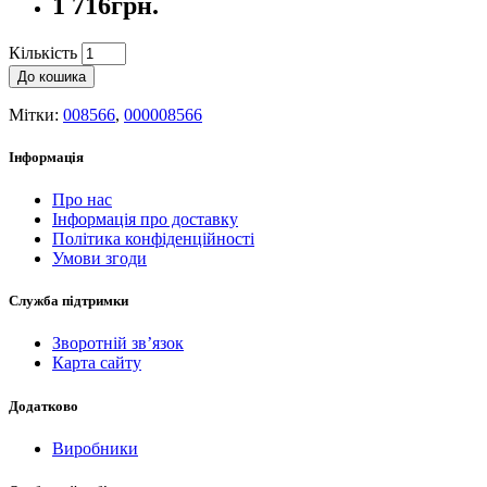
1 716грн.
Кількість
До кошика
Мітки:
008566
,
000008566
Інформація
Про нас
Інформація про доставку
Політика конфіденційності
Умови згоди
Служба підтримки
Зворотній зв’язок
Карта сайту
Додатково
Виробники