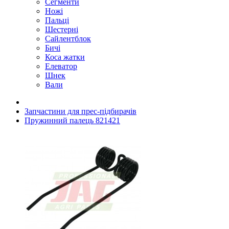
Сегменти
Ножі
Пальці
Шестерні
Сайлентблок
Бичі
Коса жатки
Елеватор
Шнек
Вали
Запчастини для прес-підбирачів
Пружинний палець 821421