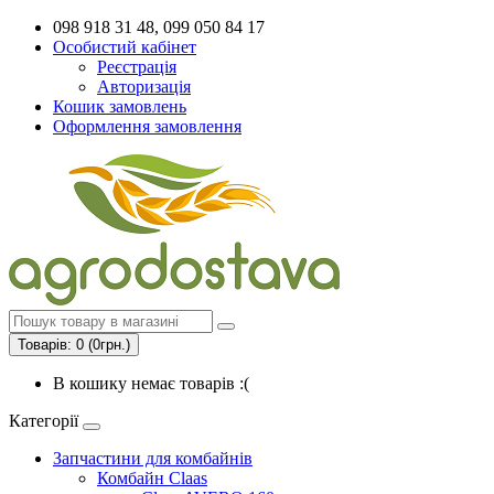
098 918 31 48, 099 050 84 17
Особистий кабінет
Реєстрація
Авторизація
Кошик замовлень
Оформлення замовлення
Товарів: 0 (0грн.)
В кошику немає товарів :(
Категорії
Запчастини для комбайнів
Комбайн Claas