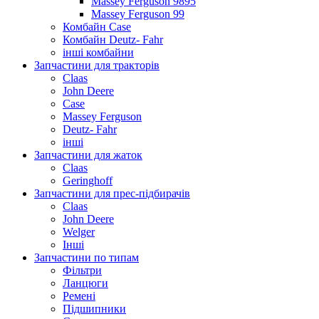
Massey Ferguson 9895
Massey Ferguson 99
Комбайн Case
Комбайн Deutz- Fahr
інші комбайни
Запчастини для тракторів
Claas
John Deere
Case
Massey Ferguson
Deutz- Fahr
інші
Запчастини для жаток
Claas
Geringhoff
Запчастини для прес-підбирачів
Claas
John Deere
Welger
Інші
Запчастини по типам
Фільтри
Ланцюги
Ремені
Підшипники