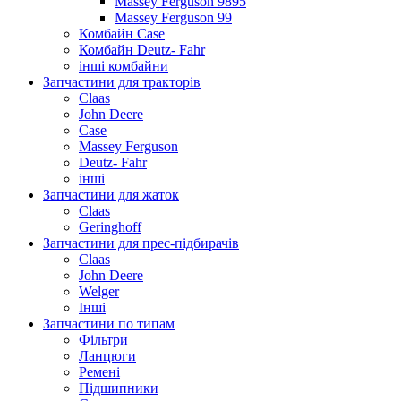
Massey Ferguson 9895
Massey Ferguson 99
Комбайн Case
Комбайн Deutz- Fahr
інші комбайни
Запчастини для тракторів
Claas
John Deere
Case
Massey Ferguson
Deutz- Fahr
інші
Запчастини для жаток
Claas
Geringhoff
Запчастини для прес-підбирачів
Claas
John Deere
Welger
Інші
Запчастини по типам
Фільтри
Ланцюги
Ремені
Підшипники