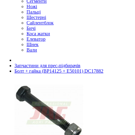
Сегменти
Ножі
Пальці
Шестерні
Сайлентблок
Бичі
Коса жатки
Елеватор
Шнек
Вали
Запчастини для прес-підбирачів
Болт + гайка (BP14125 + E50101) DC17882