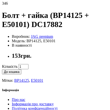
346
Болт + гайка (BP14125 +
E50101) DC17882
Виробник:
JAG premium
Модель: BP14125, E50101
В наявності
153грн.
Кількість
До кошика
Мітки:
BP14125
,
E50101
Інформація
Про нас
Інформація про доставку
Політика конфіденційності