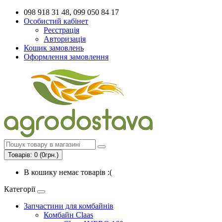
098 918 31 48, 099 050 84 17
Особистий кабінет
Реєстрація
Авторизація
Кошик замовлень
Оформлення замовлення
Товарів: 0 (0грн.)
В кошику немає товарів :(
Категорії
Запчастини для комбайнів
Комбайн Claas