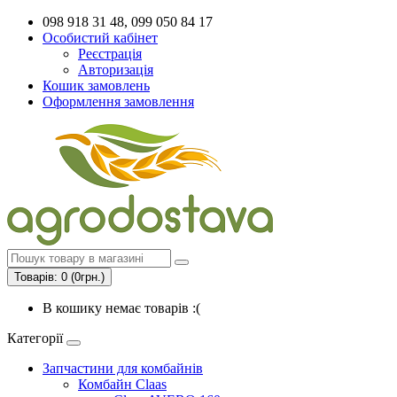
098 918 31 48, 099 050 84 17
Особистий кабінет
Реєстрація
Авторизація
Кошик замовлень
Оформлення замовлення
Товарів: 0 (0грн.)
В кошику немає товарів :(
Категорії
Запчастини для комбайнів
Комбайн Claas