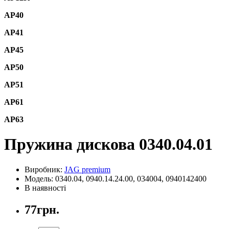
AP40
AP41
AP45
AP50
AP51
AP61
AP63
Пружина дискова 0340.04.01
Виробник:
JAG premium
Модель: 0340.04, 0940.14.24.00, 034004, 0940142400
В наявності
77грн.