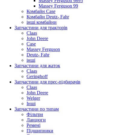
Massey Ferguson 9895
Massey Ferguson 99
Комбайн Case
Комбайн Deutz- Fahr
інші комбайни
Запчастини для тракторів
Claas
John Deere
Case
Massey Ferguson
Deutz- Fahr
інші
Запчастини для жаток
Claas
Geringhoff
Запчастини для прес-підбирачів
Claas
John Deere
Welger
Інші
Запчастини по типам
Фільтри
Ланцюги
Ремені
Підшипники