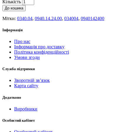
Кількість
До кошика
Мітки:
0340.04
,
0940.14.24.00
,
034004
,
0940142400
Інформація
Про нас
Інформація про доставку
Політика конфіденційності
Умови згоди
Служба підтримки
Зворотній зв’язок
Карта сайту
Додатково
Виробники
Особистий кабінет
Особистий кабінет