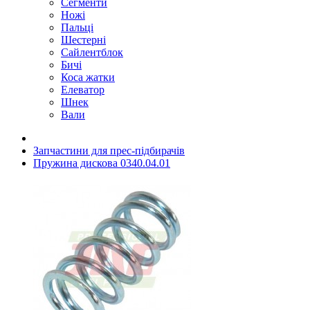
Сегменти
Ножі
Пальці
Шестерні
Сайлентблок
Бичі
Коса жатки
Елеватор
Шнек
Вали
Запчастини для прес-підбирачів
Пружина дискова 0340.04.01