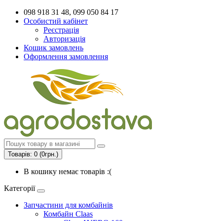
098 918 31 48, 099 050 84 17
Особистий кабінет
Реєстрація
Авторизація
Кошик замовлень
Оформлення замовлення
Товарів: 0 (0грн.)
В кошику немає товарів :(
Категорії
Запчастини для комбайнів
Комбайн Claas