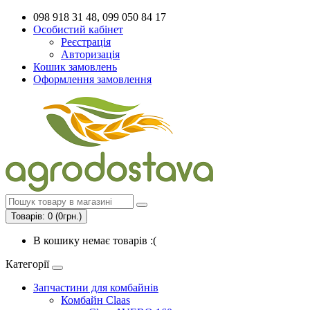
098 918 31 48, 099 050 84 17
Особистий кабінет
Реєстрація
Авторизація
Кошик замовлень
Оформлення замовлення
Товарів: 0 (0грн.)
В кошику немає товарів :(
Категорії
Запчастини для комбайнів
Комбайн Claas